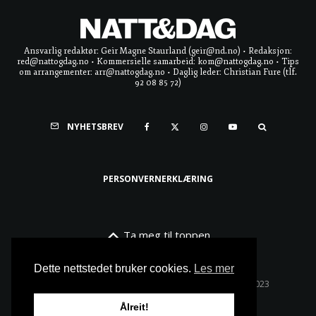
Ansvarlig redaktør: Geir Magne Staurland (geir@nd.no) • Redaksjon:
red@nattogdag.no • Kommersielle samarbeid: kom@nattogdag.no • Tips
om arrangementer: arr@nattogdag.no • Daglig leder: Christian Fure (tlf.
92 08 85 72)
NYHETSBREV
PERSONVERNERKLÆRING
Ta meg til toppen
Dette nettstedet bruker cookies.
Les mer
Alle rettigheter reservert • Copyright © Natt & Dag 2023
Ålreit!