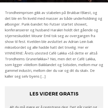
Trondheimprisen gikk av stabelen på Brukbar/Blæst, og
det ble en fin kveld med masser av både underholdning og
ølbonger. Punk-bandet No Futser startet showet,
konferansierer og husband Harakiri holdt det gående og
stjerneskuddet Mounir Emil tok seg av overgangen fra
show til fest. Kvelden ble avsluttet av Adrian Lein bak
miksebordet og alle hadde hatt det trivelig. Her er
VINNERNE: Årets utested Café Løkka «Så dette er altså
Trondheims Grunerløkka»? Nei, men det er Café Løkka,
som ligger «Mellom Bakklandet og Solsiden, mellom mur og
gammel industri, mellom der du var og dit du skal». De
kaller seg selv byens […]
LES VIDERE GRATIS
Alt du må gjøre er å registrere deg. Det går raskt og