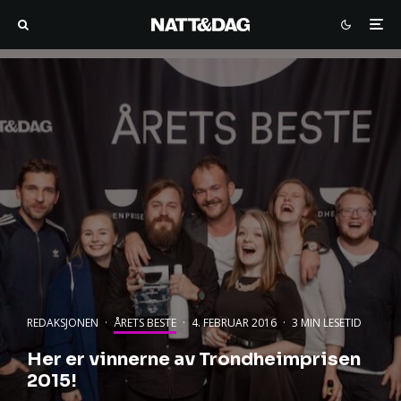
REDAKSJONEN
·
ÅRETS BESTE
·
4. FEBRUAR 2016
·
3 MIN LESETID
Her er vinnerne av Trondheimprisen
2015!