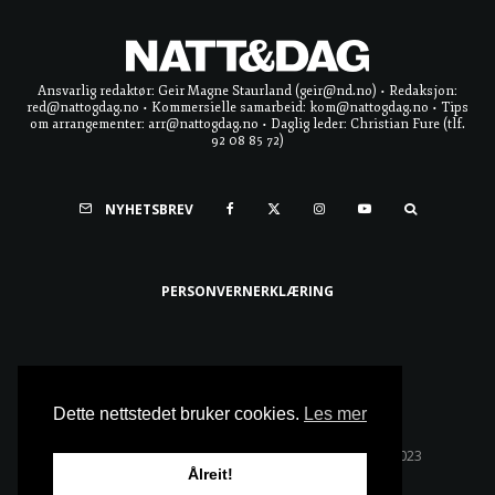
Ansvarlig redaktør: Geir Magne Staurland (geir@nd.no) • Redaksjon:
red@nattogdag.no • Kommersielle samarbeid: kom@nattogdag.no • Tips
om arrangementer: arr@nattogdag.no • Daglig leder: Christian Fure (tlf.
92 08 85 72)
NYHETSBREV
PERSONVERNERKLÆRING
Ta meg til toppen
Dette nettstedet bruker cookies.
Les mer
Alle rettigheter reservert • Copyright © Natt & Dag 2023
Ålreit!