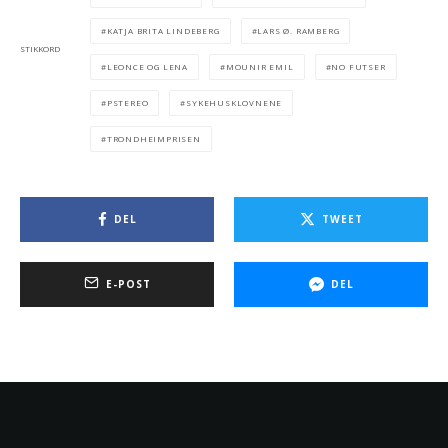
KATJA BRITA LINDEBERG
LARS Ø. RAMBERG
STIKKORD
LEONCE OG LENA
MOUNIR EMIL
NO FUTSER
PSTEREO
SYKEHUSKLOVNENE
TRONDHEIMPRISEN
DEL
TWEET
E-POST
DEL