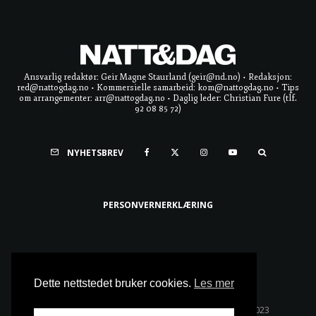
Ansvarlig redaktør: Geir Magne Staurland (geir@nd.no) • Redaksjon:
red@nattogdag.no • Kommersielle samarbeid: kom@nattogdag.no • Tips
om arrangementer: arr@nattogdag.no • Daglig leder: Christian Fure (tlf.
92 08 85 72)
NYHETSBREV
PERSONVERNERKLÆRING
Ta meg til toppen
Dette nettstedet bruker cookies.
Les mer
Alle rettigheter reservert • Copyright © Natt & Dag 2023