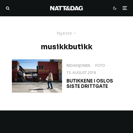
Nyeste
musikkbutikk
REDAKSJONEN
·
FOTO
·
15. AUGUST 2018
BUTIKKENE I OSLOS
SISTE DRITTGATE