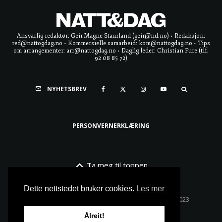
Ansvarlig redaktør: Geir Magne Staurland (geir@nd.no) • Redaksjon:
red@nattogdag.no • Kommersielle samarbeid: kom@nattogdag.no • Tips
om arrangementer: arr@nattogdag.no • Daglig leder: Christian Fure (tlf.
92 08 85 72)
NYHETSBREV
PERSONVERNERKLÆRING
Ta meg til toppen
Dette nettstedet bruker cookies.
Les mer
Alle rettigheter reservert • Copyright © Natt & Dag 2023
Ålreit!