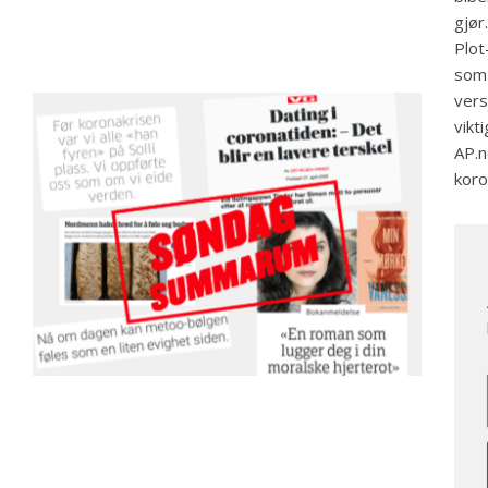
gjør
Plot
som 
ver
vikt
AP.n
koro