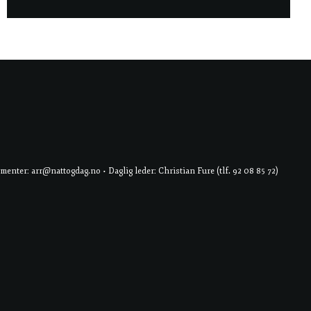
er: arr@nattogdag.no • Daglig leder: Christian Fure (tlf. 92 08 85 72)