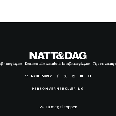
d@nattogdag.no • Kommersielle samarbeid: kom@nattogdag.no • Tips om arrangement
NYHETSBREV
PERSONVERNERKLÆRING
Ta meg til toppen