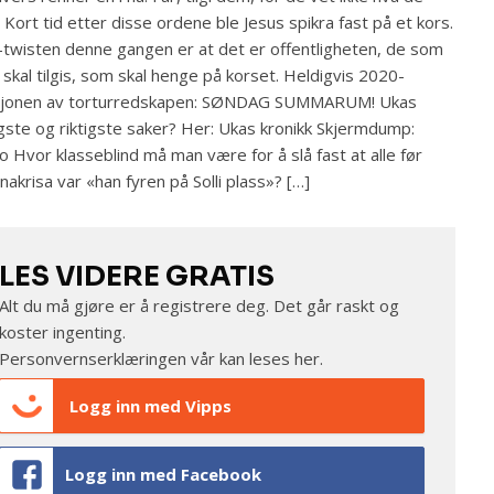
. Kort tid etter disse ordene ble Jesus spikra fast på et kors.
-twisten denne gangen er at det er offentligheten, de som
skal tilgis, som skal henge på korset. Heldigvis 2020-
sjonen av torturredskapen: SØNDAG SUMMARUM! Ukas
igste og riktigste saker? Her: Ukas kronikk Skjermdump:
o Hvor klasseblind må man være for å slå fast at alle før
nakrisa var «han fyren på Solli plass»? […]
LES VIDERE GRATIS
Alt du må gjøre er å registrere deg. Det går raskt og
koster ingenting.
Personvernserklæringen vår kan leses
her
.
Logg inn med Vipps
Logg inn med Facebook