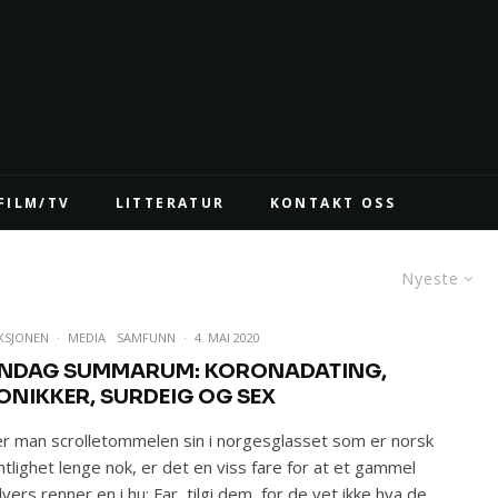
FILM/TV
LITTERATUR
KONTAKT OSS
Nyeste
KSJONEN
·
MEDIA
SAMFUNN
·
4. MAI 2020
NDAG SUMMARUM: KORONADATING,
ONIKKER, SURDEIG OG SEX
er man scrolletommelen sin i norgesglasset som er norsk
ntlighet lenge nok, er det en viss fare for at et gammel
lvers renner en i hu: Far, tilgi dem, for de vet ikke hva de