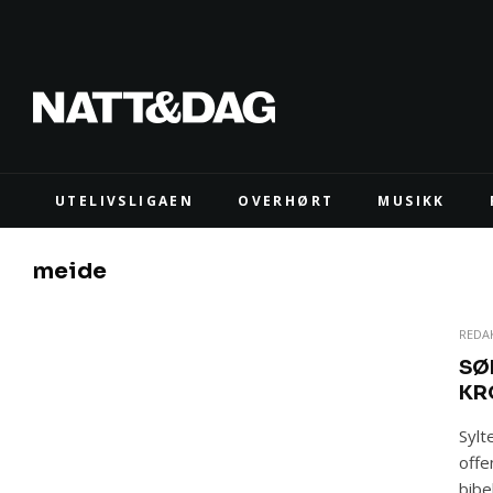
UTELIVSLIGAEN
OVERHØRT
MUSIKK
meide
REDA
SØ
KR
Sylt
offe
bibe