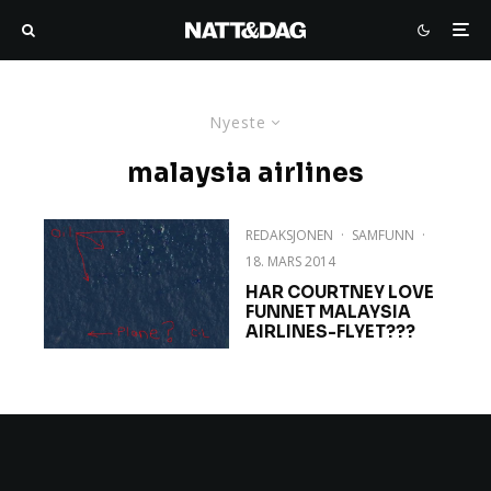
Nyeste
malaysia airlines
REDAKSJONEN
·
SAMFUNN
·
18. MARS 2014
HAR COURTNEY LOVE
FUNNET MALAYSIA
AIRLINES-FLYET???