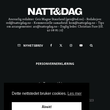
Ansvarlig redaktør: Geir Magne Staurland (geir@nd.no) • Redaksjon:
red@nattogdag.no • Kommersielle samarbeid: kom@nattogdag.no • Tips
om arrangementer: arr@nattogdag.no • Daglig leder: Christian Fure (tlf.
92 08 85 72)
NYHETSBREV
PERSONVERNERKLÆRING
Ta meg til toppen
Dette nettstedet bruker cookies.
Les mer
Alle rettigheter reservert • Copyright © Natt & Dag 2023
Ålreit!