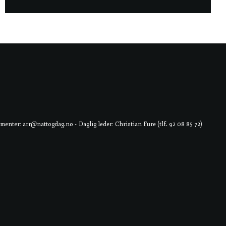
er: arr@nattogdag.no • Daglig leder: Christian Fure (tlf. 92 08 85 72)