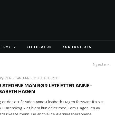
FILM/TV
LITTERATUR
KONTAKT OSS
Nyeste
KSJONEN
·
SAMFUNN
·
31. OKTOBER 2019
R STEDENE MAN BØR LETE ETTER ANNE-
ISABETH HAGEN
g er det ett år siden Anne-Elisabeth Hagen forsvant fra sitt
 i Lørenskog – et hjem hun deler med Tom Hagen, en av
ets rikeste menn. De angivelige gjerningspersonene