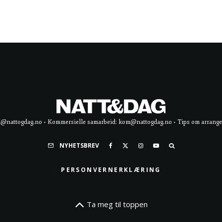
d@nattogdag.no • Kommersielle samarbeid: kom@nattogdag.no • Tips om arrangement
NYHETSBREV
PERSONVERNERKLÆRING
Ta meg til toppen