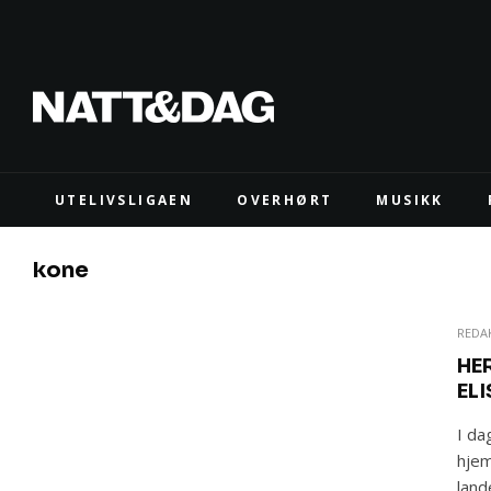
UTELIVSLIGAEN
OVERHØRT
MUSIKK
kone
REDA
HE
EL
I da
hjem
land