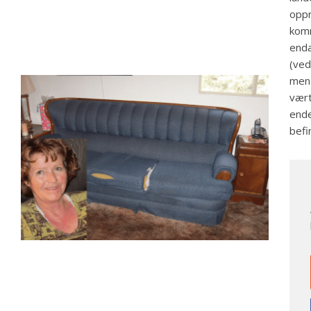
oppr
komm
enda
(ved
men 
vært
ende
befi