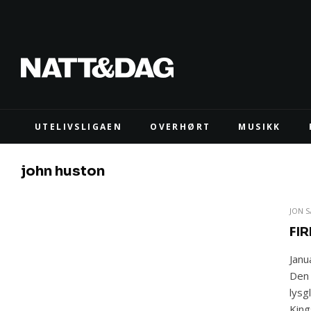
UTELIVSLIGAEN
OVERHØRT
MUSIKK
john huston
JON 
FI
Janu
Den 
lysg
King