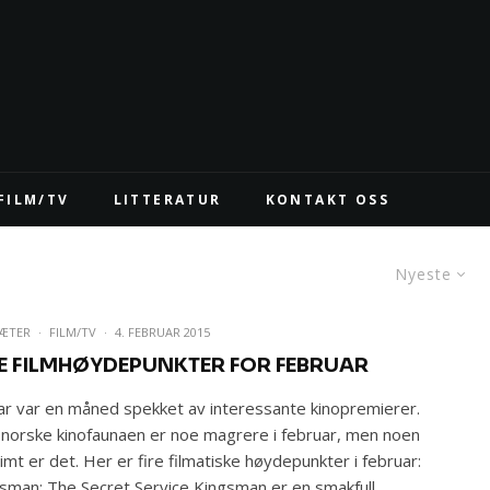
FILM/TV
LITTERATUR
KONTAKT OSS
Nyeste
SÆTER
·
FILM/TV
·
4. FEBRUAR 2015
RE FILMHØYDEPUNKTER FOR FEBRUAR
ar var en måned spekket av interessante kinopremierer.
norske kinofaunaen er noe magrere i februar, men noen
limt er det. Her er fire filmatiske høydepunkter i februar:
sman: The Secret Service Kingsman er en smakfull