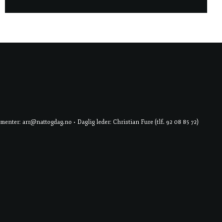
er: arr@nattogdag.no • Daglig leder: Christian Fure (tlf. 92 08 85 72)