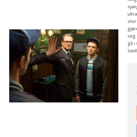
sjan
ultr
stor
gjør
seg 
gå i
Savi