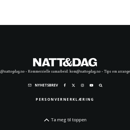
d@nattogdag.no • Kommersielle samarbeid: kom@nattogdag.no • Tips om arrangement
NYHETSBREV
PERSONVERNERKLÆRING
Ta meg til toppen