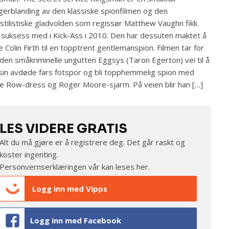
gerblanding av den klassiske spionfilmen og den
astilistiske gladvolden som regissør Matthew Vaughn fikk
 suksess med i Kick-Ass i 2010. Den har dessuten maktet å
e Colin Firth til en topptrent gentlemanspion. Filmen tar for
den småkriminelle ungutten Eggsys (Taron Egerton) vei til å
 sin avdøde fars fotspor og bli topphemmelig spion med
le Row-dress og Roger Moore-sjarm. På veien blir han […]
LES VIDERE GRATIS
Alt du må gjøre er å registrere deg. Det går raskt og
koster ingenting.
Personvernserklæringen vår kan leses
her
.
Logg inn med Vipps
Logg inn med Facebook