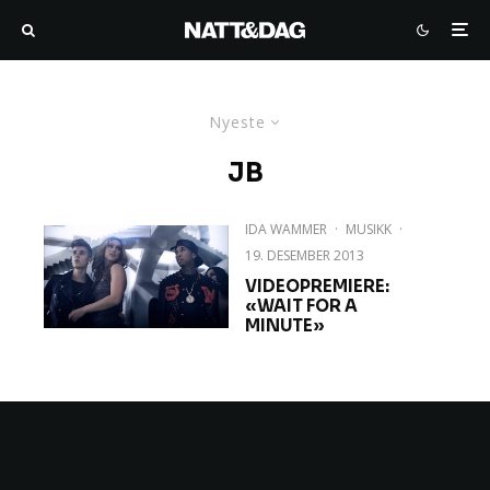
Nyeste
JB
IDA WAMMER
·
MUSIKK
·
19. DESEMBER 2013
VIDEOPREMIERE:
«WAIT FOR A
MINUTE»