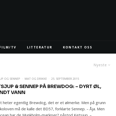
FILM/TV
LITTERATUR
KONTAKT OSS
Nyeste
JUP OG SENNEP
·
MAT OG DRIKKE
·
25. SEPTEMBER 2015
TSJUP & SENNEP PÅ BREWDOG: – DYRT ØL,
NDT VANN
t heter egentlig Brewdog, det er et ølmerke. Men på grunn
lkoloven må de kalle det BD57, forklarte Sennep. – Åja. Men
cean har de Munkholm-markiser? påstod Ketsjup. –