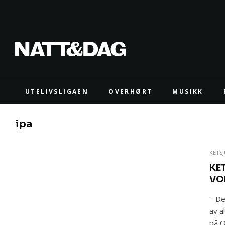
UTELIVSLIGAEN
OVERHØRT
MUSIKK
ipa
KETS
KE
VO
– De
av a
på O