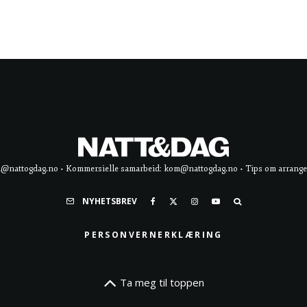
d@nattogdag.no • Kommersielle samarbeid: kom@nattogdag.no • Tips om arrangement
NYHETSBREV
PERSONVERNERKLÆRING
Ta meg til toppen