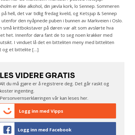
holm er ikke alkohol, din jævla kork, lo Sennep. Sommeren
 på hell, det var tidlig fredag kveld, og Ketsjup & Sennep
 utenfor den nyåpnede puben i bunnen av Markveien i Oslo.
 små krittbokstaver på døren var alt som avslørte hva
et het. Innenfor døra fant de to seg noen krakker med
utsikt. I vinduet lå det en bitteliten meny med bitteliten
t og et bittelite […]
LES VIDERE GRATIS
Alt du må gjøre er å registrere deg. Det går raskt og
koster ingenting.
Personvernserklæringen vår kan leses
her
.
Logg inn med Vipps
Logg inn med Facebook