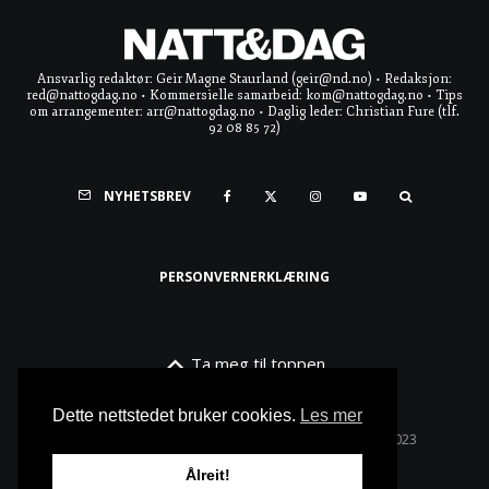
Ansvarlig redaktør: Geir Magne Staurland (geir@nd.no) • Redaksjon:
red@nattogdag.no • Kommersielle samarbeid: kom@nattogdag.no • Tips
om arrangementer: arr@nattogdag.no • Daglig leder: Christian Fure (tlf.
92 08 85 72)
NYHETSBREV
PERSONVERNERKLÆRING
Ta meg til toppen
Dette nettstedet bruker cookies.
Les mer
Alle rettigheter reservert • Copyright © Natt & Dag 2023
Ålreit!