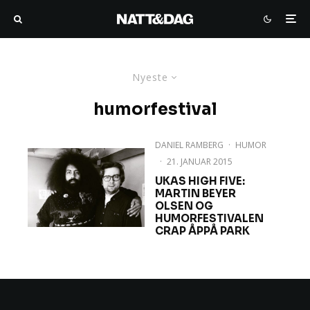
Nyeste
humorfestival
DANIEL RAMBERG
·
HUMOR
·
21. JANUAR 2015
UKAS HIGH FIVE:
MARTIN BEYER
OLSEN OG
HUMORFESTIVALEN
CRAP ÅPPÅ PARK