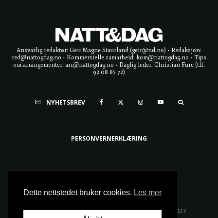
Ansvarlig redaktør: Geir Magne Staurland (geir@nd.no) • Redaksjon:
red@nattogdag.no • Kommersielle samarbeid: kom@nattogdag.no • Tips
om arrangementer: arr@nattogdag.no • Daglig leder: Christian Fure (tlf.
92 08 85 72)
NYHETSBREV
PERSONVERNERKLÆRING
Ta meg til toppen
Dette nettstedet bruker cookies.
Les mer
Alle rettigheter reservert • Copyright © Natt & Dag 2023