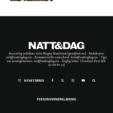
Ansvarlig redaktør: Geir Magne Staurland (geir@nd.no) • Redaksjon:
red@nattogdag.no • Kommersielle samarbeid: kom@nattogdag.no • Tips
om arrangementer: arr@nattogdag.no • Daglig leder: Christian Fure (tlf.
92 08 85 72)
NYHETSBREV
PERSONVERNERKLÆRING