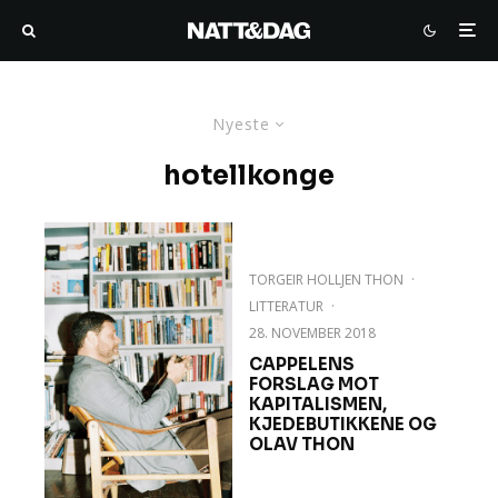
Nyeste
hotellkonge
TORGEIR HOLLJEN THON
·
LITTERATUR
·
28. NOVEMBER 2018
CAPPELENS
FORSLAG MOT
KAPITALISMEN,
KJEDEBUTIKKENE OG
OLAV THON