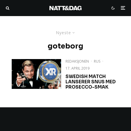
Nyeste
goteborg
REDAKSJONEN
·
RUS
·
17. APRIL 2019
SWEDISH MATCH
LANSERER SNUS MED
PROSECCO-SMAK