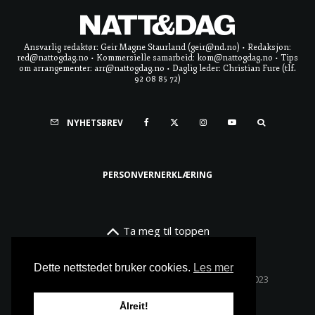
Ansvarlig redaktør: Geir Magne Staurland (geir@nd.no) • Redaksjon:
red@nattogdag.no • Kommersielle samarbeid: kom@nattogdag.no • Tips
om arrangementer: arr@nattogdag.no • Daglig leder: Christian Fure (tlf.
92 08 85 72)
NYHETSBREV
PERSONVERNERKLÆRING
Ta meg til toppen
Dette nettstedet bruker cookies.
Les mer
Alle rettigheter reservert • Copyright © Natt & Dag 2023
Ålreit!