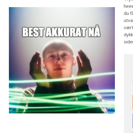
heee
du f
utva
vært
dykk
side