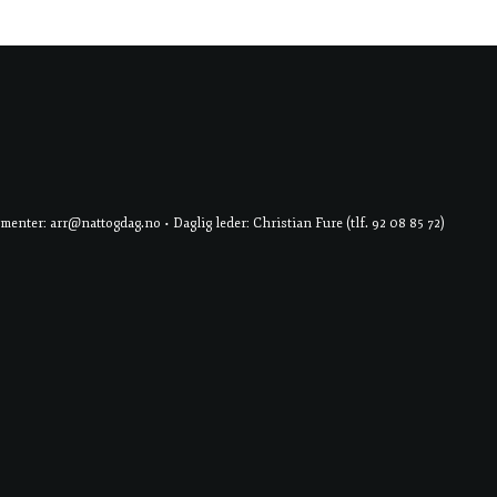
er: arr@nattogdag.no • Daglig leder: Christian Fure (tlf. 92 08 85 72)