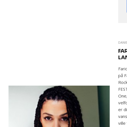
DANI
FA
LA
Fari
på F
Roc
FEST
One,
velf
er d
vans
vill