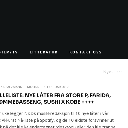
FILM/TV
LITTERATUR
KONTAKT OSS
Nyeste
KKA SALZMANN
·
MUSIKK
·
3. FEBRUAR 2017
LLELISTE: NYE LÅTER FRA STORE P, FARIDA,
ØMMEBASSENG, SUSHI X KOBE ++++
 uke legger N&Ds musikkredaksjon til 10 nye låter i vår
 Akkurat Nå-liste på Spotify, og de 10 eldste forsvinner ut.
k på det lille kalendertegnet (desktop!) eller den lille trappa