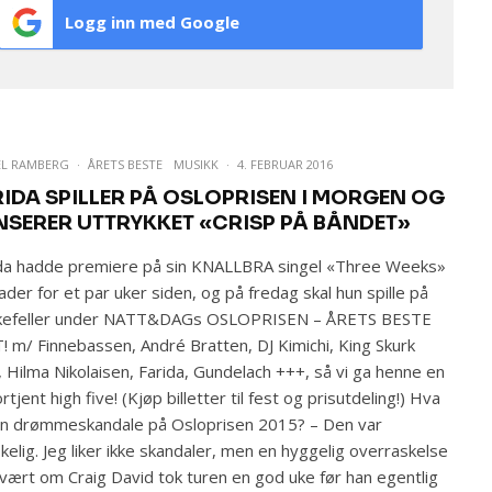
Logg inn med Google
EL RAMBERG
·
ÅRETS BESTE
MUSIKK
·
4. FEBRUAR 2016
RIDA SPILLER PÅ OSLOPRISEN I MORGEN OG
NSERER UTTRYKKET «CRISP PÅ BÅNDET»
da hadde premiere på sin KNALLBRA singel «Three Weeks»
ader for et par uker siden, og på fredag skal hun spille på
kefeller under NATT&DAGs OSLOPRISEN – ÅRETS BESTE
! m/ Finnebassen, André Bratten, DJ Kimichi, King Skurk
 Hilma Nikolaisen, Farida, Gundelach +++, så vi ga henne en
ortjent high five! (Kjøp billetter til fest og prisutdeling!) Hva
in drømmeskandale på Osloprisen 2015? – Den var
kelig. Jeg liker ikke skandaler, men en hyggelig overraskelse
e vært om Craig David tok turen en god uke før han egentlig