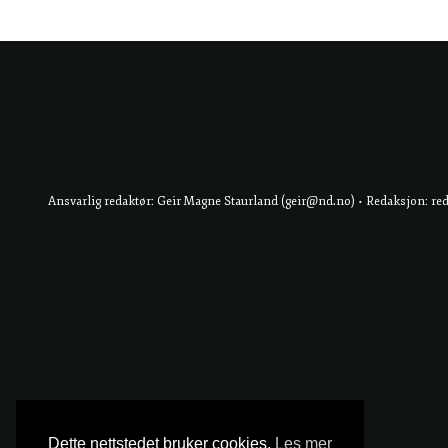
Ansvarlig redaktør: Geir Magne Staurland (geir@nd.no) • Redaksjon: re
Dette nettstedet bruker cookies.
Les mer