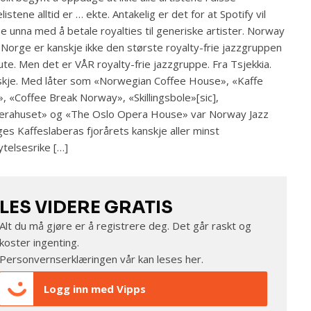
lelistene alltid er … ekte. Antakelig er det for at Spotify vil
pe unna med å betale royalties til generiske artister. Norway
 Norge er kanskje ikke den største royalty-frie jazzgruppen
ute. Men det er VÅR royalty-frie jazzgruppe. Fra Tsjekkia.
kje. Med låter som «Norwegian Coffee House», «Kaffe
, «Coffee Break Norway», «Skillingsbole»[sic],
erahuset» og «The Oslo Opera House» var Norway Jazz
es Kaffeslaberas fjorårets kanskje aller minst
lytelsesrike […]
LES VIDERE GRATIS
Alt du må gjøre er å registrere deg. Det går raskt og
koster ingenting.
Personvernserklæringen vår kan leses
her
.
Logg inn med Vipps