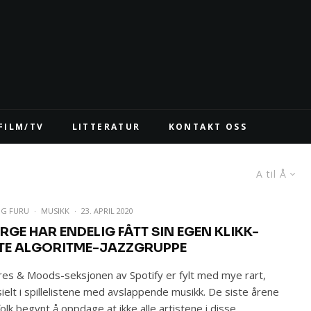
FILM/TV
LITTERATUR
KONTAKT OSS
A til Å
IG FURU
·
MUSIKK
·
23. APRIL 2020
RGE HAR ENDELIG FÅTT SIN EGEN KLIKK-
TE ALGORITME-JAZZGRUPPE
es & Moods-seksjonen av Spotify er fylt med mye rart,
ielt i spillelistene med avslappende musikk. De siste årene
folk begynt å oppdage at ikke alle artistene i disse