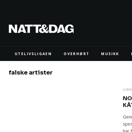
UTELIVSLIGAEN
OVERHØRT
MUSIKK
falske artister
LUDV
NO
KÅ
Genr
spes
har 