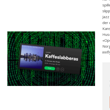
spil
slip
Jazz
der 
Kans
Hus»
«Op
Norg
innf