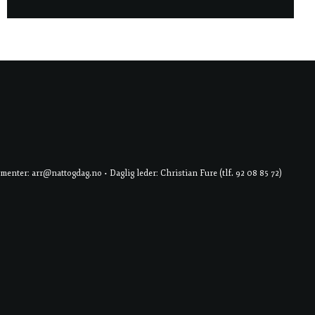
er: arr@nattogdag.no • Daglig leder: Christian Fure (tlf. 92 08 85 72)