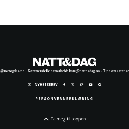
d@nattogdag.no • Kommersielle samarbeid: kom@nattogdag.no • Tips om arrangement
NYHETSBREV
PERSONVERNERKLÆRING
Ta meg til toppen