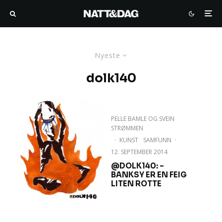
Nyeste
dolk140
PELLE BAMLE
OG
SVEIN
STRØMMEN
·
KUNST
SAMFUNN
·
12. SEPTEMBER 2014
@DOLK140: –
BANKSY ER EN FEIG
LITEN ROTTE