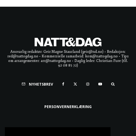
Ansvarlig redaktør: Geir Magne Staurland (geir@nd.no) • Redaksjon:
red@nattogdag.no • Kommersielle samarbeid: kom@nattogdag.no • Tips
om arrangementer: arr@nattogdag.no • Daglig leder: Christian Fure (tlf.
92 08 85 72)
NYHETSBREV
PERSONVERNERKLÆRING
Ta meg til toppen