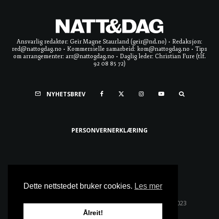
Ansvarlig redaktør: Geir Magne Staurland (geir@nd.no) • Redaksjon:
red@nattogdag.no • Kommersielle samarbeid: kom@nattogdag.no • Tips
om arrangementer: arr@nattogdag.no • Daglig leder: Christian Fure (tlf.
92 08 85 72)
NYHETSBREV
PERSONVERNERKLÆRING
Ta meg til toppen
Dette nettstedet bruker cookies.
Les mer
Alle rettigheter reservert • Copyright © Natt & Dag 2023
Ålreit!