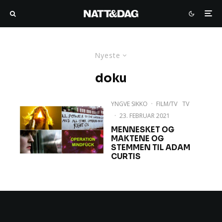
Nyeste
doku
YNGVE SIKKO
·
FILM/TV
TV
·
23. FEBRUAR 2021
MENNESKET OG
MAKTENE OG
STEMMEN TIL ADAM
CURTIS