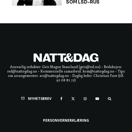
SOM LSD-RUS
Ansvarlig redaktør: Geir Magne Staurland (geir@nd.no) • Redaksjon:
red@nattogdag.no • Kommersielle samarbeid: kom@nattogdag.no • Tips
om arrangementer: arr@nattogdag.no • Daglig leder: Christian Fure (tlf.
92 08 85 72)
NYHETSBREV
PERSONVERNERKLÆRING