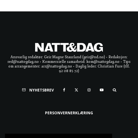
Ansvarlig redaktør: Geir Magne Staurland (geir@nd.no) • Redaksjon:
red@nattogdag.no • Kommersielle samarbeid: kom@nattogdag.no • Tips
om arrangementer: arr@nattogdag.no • Daglig leder: Christian Fure (tlf.
92 08 85 72)
NYHETSBREV
PERSONVERNERKLÆRING
Ta meg til toppen