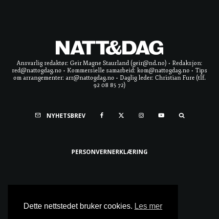
Ansvarlig redaktør: Geir Magne Staurland (geir@nd.no) • Redaksjon:
red@nattogdag.no • Kommersielle samarbeid: kom@nattogdag.no • Tips
om arrangementer: arr@nattogdag.no • Daglig leder: Christian Fure (tlf.
92 08 85 72)
NYHETSBREV
PERSONVERNERKLÆRING
Ta meg til toppen
Dette nettstedet bruker cookies.
Les mer