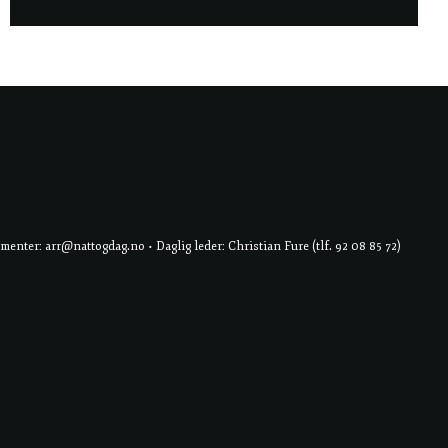
er: arr@nattogdag.no • Daglig leder: Christian Fure (tlf. 92 08 85 72)