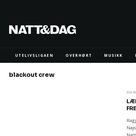
UTELIVSLIGAEN
OVERHØRT
MUSIKK
blackout crew
IDA 
LÆ
FR
Ragg
Najs
Natt