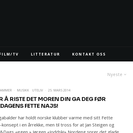
FILM/TV
LITTERATUR
KONTAKT OSS
Nyeste
WAMMER
·
MUSIKK
UTELIV
·
25. MARS 2014
R Å RISTE DET MOREN DIN GA DEG FØR
EDAGENS FETTE NAJS!
abalder har holdt norske klubber varme med sitt Fette
-konsept i en årrekke, men til tross for at Jan Steigen og
&Dags «egen » Jørgen «Joddski» Nordeng sprer det glade