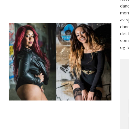
danc
morm
av s
danc
det 
som 
og f