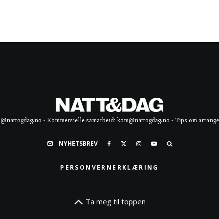
d@nattogdag.no • Kommersielle samarbeid: kom@nattogdag.no • Tips om arrangement
NYHETSBREV
PERSONVERNERKLÆRING
Ta meg til toppen