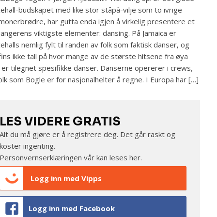
ehall-budskapet med like stor ståpå-vilje som to ivrige
onerbrødre, har gutta enda igjen å virkelig presentere et
jangerens viktigste elementer: dansing. På Jamaica er
ehalls nemlig fylt til randen av folk som faktisk danser, og
fins ikke tall på hvor mange av de største hitsene fra øya
er tilegnet spesifikke danser. Danserne opererer i crews,
olk som Bogle er for nasjonalhelter å regne. I Europa har […]
LES VIDERE GRATIS
Alt du må gjøre er å registrere deg. Det går raskt og
koster ingenting.
Personvernserklæringen vår kan leses
her
.
Logg inn med Vipps
Logg inn med Facebook