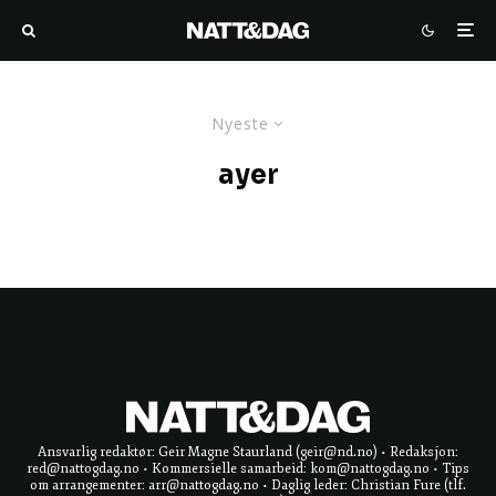
Nyeste
ayer
Ansvarlig redaktør: Geir Magne Staurland (geir@nd.no) • Redaksjon:
red@nattogdag.no • Kommersielle samarbeid: kom@nattogdag.no • Tips
om arrangementer: arr@nattogdag.no • Daglig leder: Christian Fure (tlf.