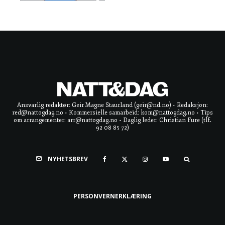
Ansvarlig redaktør: Geir Magne Staurland (geir@nd.no) • Redaksjon:
red@nattogdag.no • Kommersielle samarbeid: kom@nattogdag.no • Tips
om arrangementer: arr@nattogdag.no • Daglig leder: Christian Fure (tlf.
92 08 85 72)
NYHETSBREV
PERSONVERNERKLÆRING