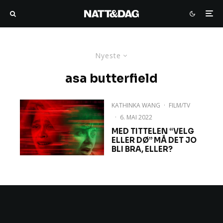
Nyeste
asa butterfield
KATHINKA WANG
·
FILM/TV
·
6. MAI 2022
MED TITTELEN “VELG
ELLER DØ” MÅ DET JO
BLI BRA, ELLER?