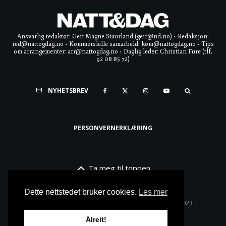
Ansvarlig redaktør: Geir Magne Staurland (geir@nd.no) • Redaksjon:
red@nattogdag.no • Kommersielle samarbeid: kom@nattogdag.no • Tips
om arrangementer: arr@nattogdag.no • Daglig leder: Christian Fure (tlf.
92 08 85 72)
NYHETSBREV
PERSONVERNERKLÆRING
Ta meg til toppen
Dette nettstedet bruker cookies.
Les mer
Alle rettigheter reservert • Copyright © Natt & Dag 2023
Ålreit!