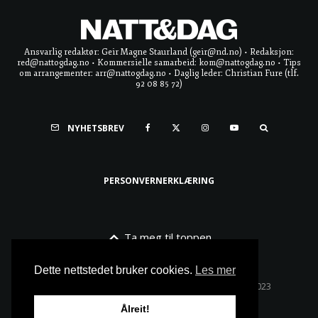
Ansvarlig redaktør: Geir Magne Staurland (geir@nd.no) • Redaksjon:
red@nattogdag.no • Kommersielle samarbeid: kom@nattogdag.no • Tips
om arrangementer: arr@nattogdag.no • Daglig leder: Christian Fure (tlf.
92 08 85 72)
NYHETSBREV
PERSONVERNERKLÆRING
Ta meg til toppen
Dette nettstedet bruker cookies.
Les mer
Alle rettigheter reservert • Copyright © Natt & Dag 2023
Ålreit!