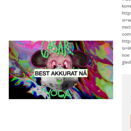
komm
http
si=
mixt
som 
http
si=l
noe 
gled