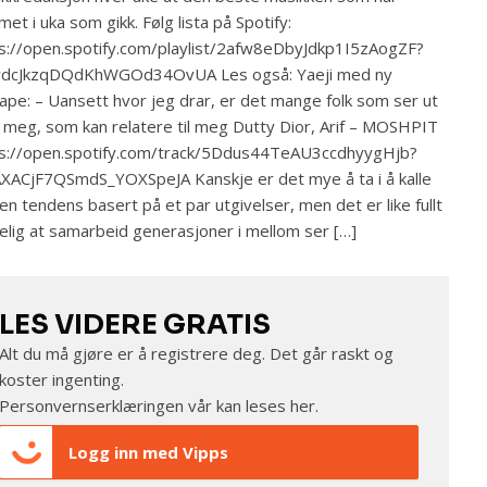
et i uka som gikk. Følg lista på Spotify:
s://open.spotify.com/playlist/2afw8eDbyJdkp1I5zAogZF?
wdcJkzqDQdKhWGOd34OvUA Les også: Yaeji med ny
ape: – Uansett hvor jeg drar, er det mange folk som ser ut
meg, som kan relatere til meg Dutty Dior, Arif – MOSHPIT
s://open.spotify.com/track/5Ddus44TeAU3ccdhyygHjb?
AXACjF7QSmdS_YOXSpeJA Kanskje er det mye å ta i å kalle
en tendens basert på et par utgivelser, men det er like fullt
elig at samarbeid generasjoner i mellom ser […]
LES VIDERE GRATIS
Alt du må gjøre er å registrere deg. Det går raskt og
koster ingenting.
Personvernserklæringen vår kan leses
her
.
Logg inn med Vipps