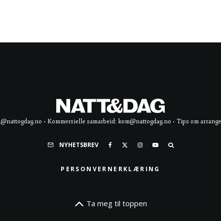
d@nattogdag.no • Kommersielle samarbeid: kom@nattogdag.no • Tips om arrangement
NYHETSBREV
PERSONVERNERKLÆRING
Ta meg til toppen