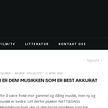
FILM/TV
LITTERATUR
KONTAKT OSS
Nyeste
KSJONEN
·
MUSIKK
SPILLELISTE
·
3. APRIL 2020
R ER DEN! MUSIKKEN SOM ER BEST AKKURAT
 for å være frekk mot gammel og dårlig musikk, men ny og
musikk er bedre. Litt derfor plukker NATT&DAGs
kkredaksjon hver uke ut den beste musikken som har