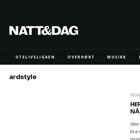
UTELIVSLIGAEN
OVERHØRT
MUSIKK
ardstyle
REDA
HE
NÅ
Ikke
bra 
musi