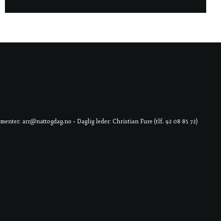
er: arr@nattogdag.no • Daglig leder: Christian Fure (tlf. 92 08 85 72)