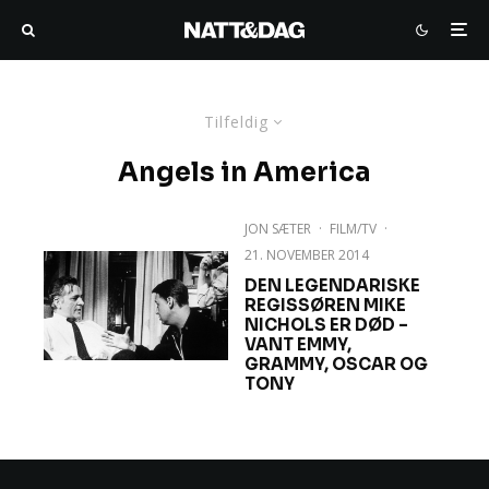
Tilfeldig
Angels in America
JON SÆTER
·
FILM/TV
·
21. NOVEMBER 2014
DEN LEGENDARISKE
REGISSØREN MIKE
NICHOLS ER DØD –
VANT EMMY,
GRAMMY, OSCAR OG
TONY