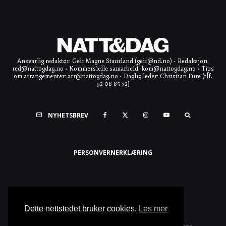
Ansvarlig redaktør: Geir Magne Staurland (geir@nd.no) • Redaksjon:
red@nattogdag.no • Kommersielle samarbeid: kom@nattogdag.no • Tips
om arrangementer: arr@nattogdag.no • Daglig leder: Christian Fure (tlf.
92 08 85 72)
NYHETSBREV
PERSONVERNERKLÆRING
Ta meg til toppen
Dette nettstedet bruker cookies.
Les mer