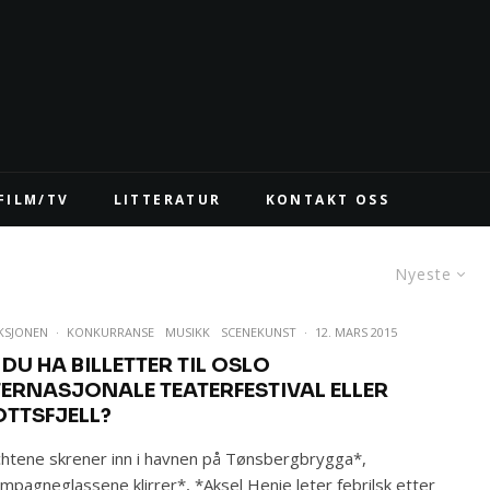
FILM/TV
LITTERATUR
KONTAKT OSS
Nyeste
KSJONEN
·
KONKURRANSE
MUSIKK
SCENEKUNST
·
12. MARS 2015
 DU HA BILLETTER TIL OSLO
TERNASJONALE TEATERFESTIVAL ELLER
OTTSFJELL?
htene skrener inn i havnen på Tønsbergbrygga*,
mpagneglassene klirrer*, *Aksel Henie leter febrilsk etter