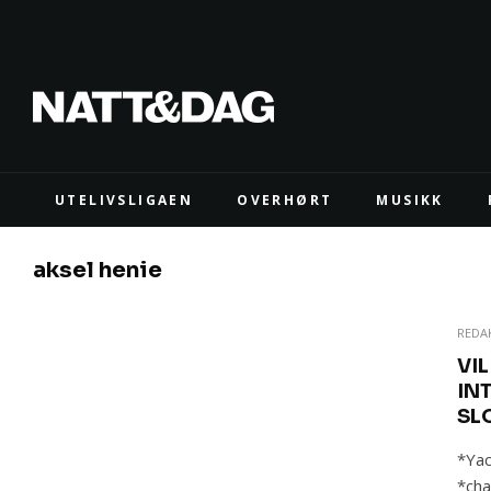
UTELIVSLIGAEN
OVERHØRT
MUSIKK
aksel henie
REDA
VIL
IN
SL
*Yac
*cha