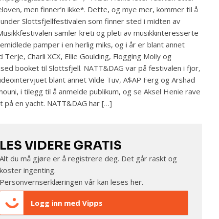
eloven, men finner’n ikke*. Dette, og mye mer, kommer til å
 under Slottsfjellfestivalen som finner sted i midten av
. Musikkfestivalen samler kreti og pleti av musikkinteresserte
emidlede pamper i en herlig miks, og i år er blant annet
 Terje, Charli XCX, Ellie Goulding, Flogging Molly og
sed booket til Slottsfjell. NATT&DAG var på festivalen i fjor,
ideointervjuet blant annet Vilde Tuv, A$AP Ferg og Arshad
ouni, i tilegg til å anmelde publikum, og se Aksel Henie rave
t på en yacht. NATT&DAG har […]
LES VIDERE GRATIS
Alt du må gjøre er å registrere deg. Det går raskt og
koster ingenting.
Personvernserklæringen vår kan leses
her
.
Logg inn med Vipps