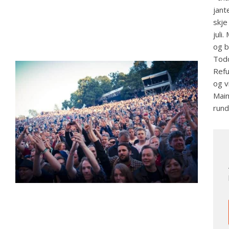
jant
skje
juli
og b
Todd
Refu
og v
Maim
rund