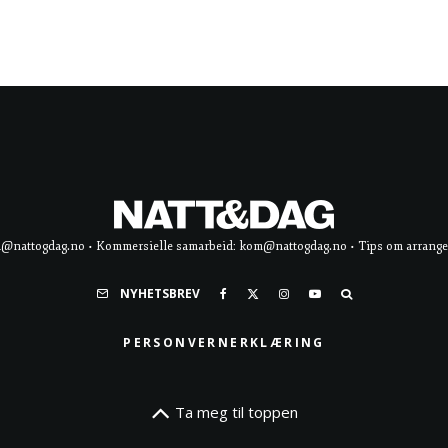
d@nattogdag.no • Kommersielle samarbeid: kom@nattogdag.no • Tips om arrangement
NYHETSBREV
PERSONVERNERKLÆRING
Ta meg til toppen