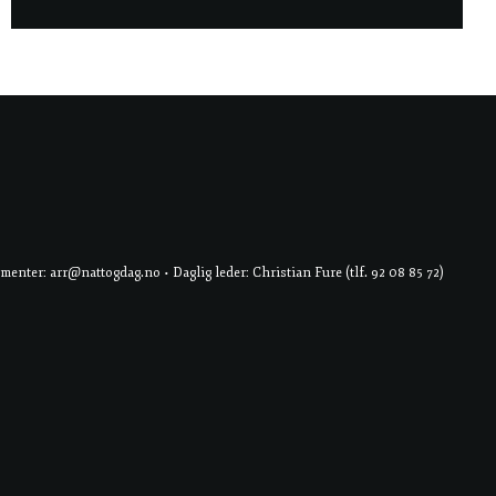
er: arr@nattogdag.no • Daglig leder: Christian Fure (tlf. 92 08 85 72)