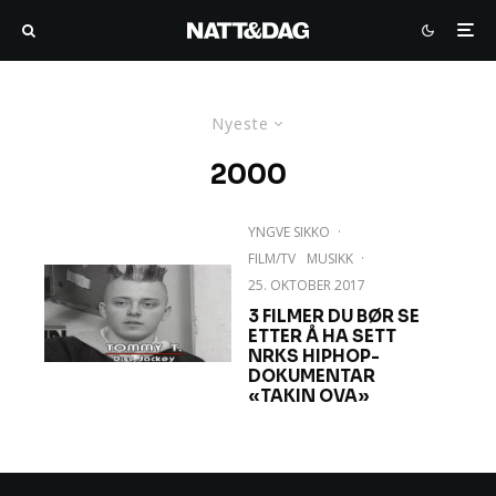
Nyeste
2000
YNGVE SIKKO
·
FILM/TV
MUSIKK
·
25. OKTOBER 2017
3 FILMER DU BØR SE
ETTER Å HA SETT
NRKS HIPHOP-
DOKUMENTAR
«TAKIN OVA»