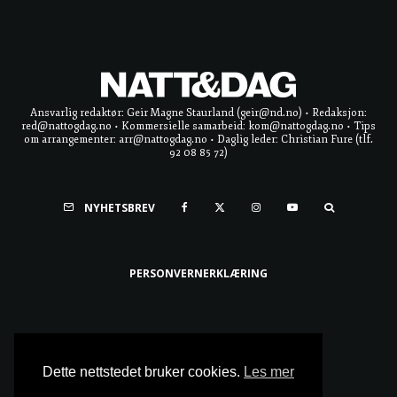
Ansvarlig redaktør: Geir Magne Staurland (geir@nd.no) • Redaksjon:
red@nattogdag.no • Kommersielle samarbeid: kom@nattogdag.no • Tips
om arrangementer: arr@nattogdag.no • Daglig leder: Christian Fure (tlf.
92 08 85 72)
NYHETSBREV
PERSONVERNERKLÆRING
Ta meg til toppen
Dette nettstedet bruker cookies.
Les mer