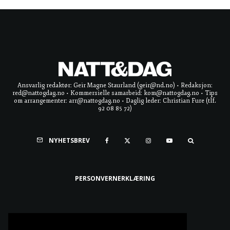
Ansvarlig redaktør: Geir Magne Staurland (geir@nd.no) • Redaksjon:
red@nattogdag.no • Kommersielle samarbeid: kom@nattogdag.no • Tips
om arrangementer: arr@nattogdag.no • Daglig leder: Christian Fure (tlf.
92 08 85 72)
NYHETSBREV
PERSONVERNERKLÆRING
Ta meg til toppen