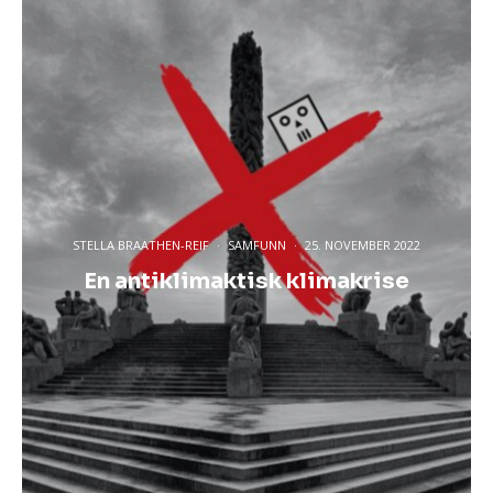
STELLA BRAATHEN-REIF
·
SAMFUNN
·
25. NOVEMBER 2022
En antiklimaktisk klimakrise