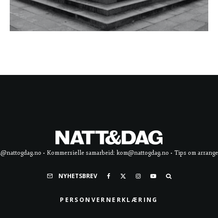
d@nattogdag.no • Kommersielle samarbeid: kom@nattogdag.no • Tips om arrangement
NYHETSBREV
PERSONVERNERKLÆRING