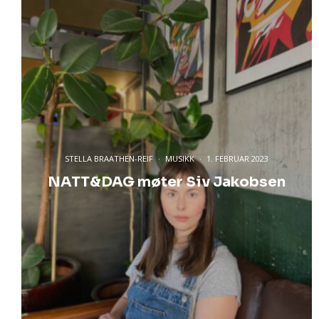
STELLA BRAATHEN-REIF
·
MUSIKK
·
1. FEBRUAR 2023
NATT&DAG møter Siv Jakobsen