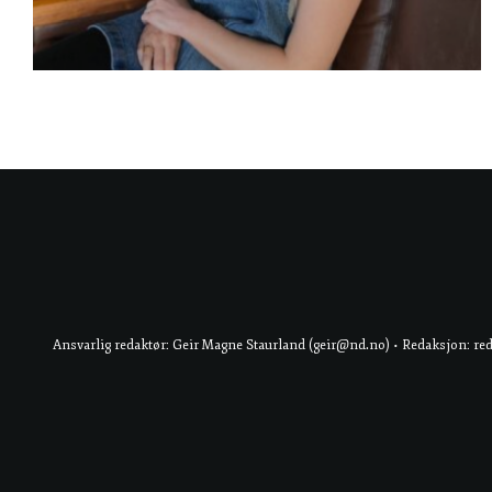
Ansvarlig redaktør: Geir Magne Staurland (geir@nd.no) • Redaksjon: re