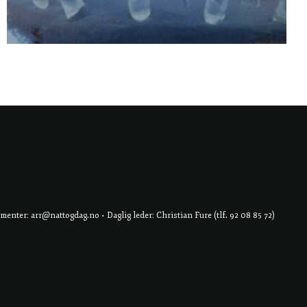
er: arr@nattogdag.no • Daglig leder: Christian Fure (tlf. 92 08 85 72)