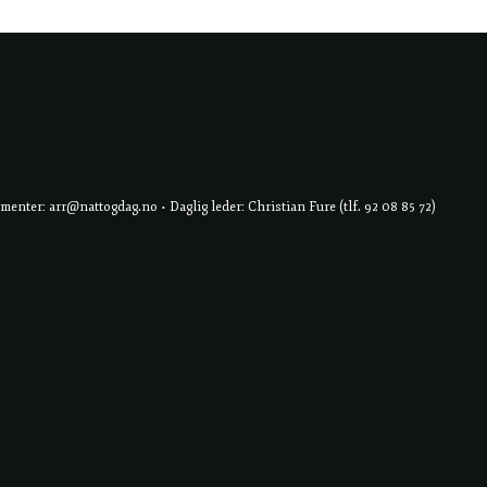
er: arr@nattogdag.no • Daglig leder: Christian Fure (tlf. 92 08 85 72)