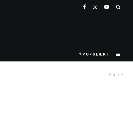
POPULÆRT
Eldst