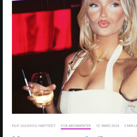
EILIF GULDVOG HARTVEDT
·
FOR ABONNENTER
·
13. MARS 2024
·
5 MIN L