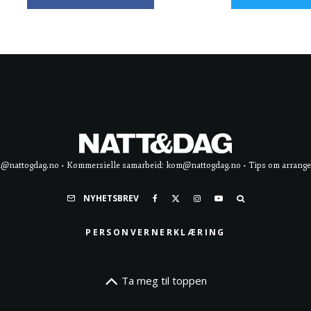
d@nattogdag.no • Kommersielle samarbeid: kom@nattogdag.no • Tips om arrangement
NYHETSBREV
PERSONVERNERKLÆRING
Ta meg til toppen