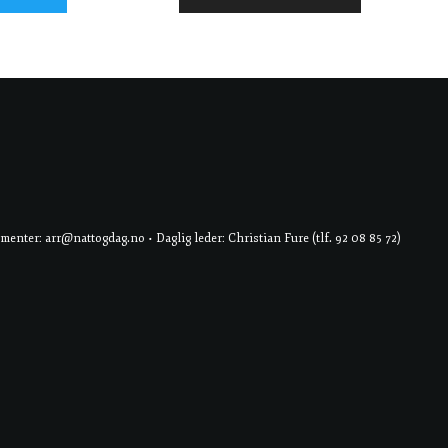
er: arr@nattogdag.no • Daglig leder: Christian Fure (tlf. 92 08 85 72)