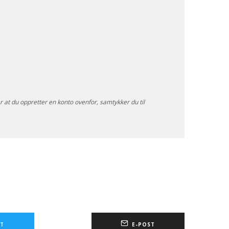
er at du oppretter en konto ovenfor, samtykker du til
T
E-POST