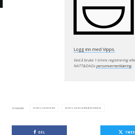
Logg inn med Vipps.
Ved å bruke 1-trinns registrering ell
NATT&DAGs
personvernerklæring
.
INFLUENSERE
INFLUENSERNÆRINGEN
STIKKORD
DEL
TWEE