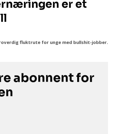
rnæringen er et
ll
overdig fluktrute for unge med bullshit-jobber.
e abonnent for
ken