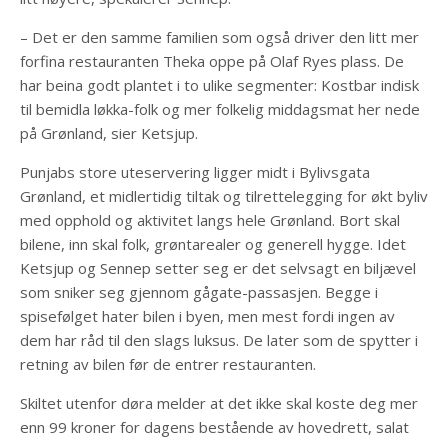
– Det er den samme familien som også driver den litt mer
forfina restauranten Theka oppe på Olaf Ryes plass. De
har beina godt plantet i to ulike segmenter: Kostbar indisk
til bemidla løkka-folk og mer folkelig middagsmat her nede
på Grønland, sier Ketsjup.
Punjabs store uteservering ligger midt i Bylivsgata
Grønland, et midlertidig tiltak og tilrettelegging for økt byliv
med opphold og aktivitet langs hele Grønland. Bort skal
bilene, inn skal folk, grøntarealer og generell hygge. Idet
Ketsjup og Sennep setter seg er det selvsagt en biljævel
som sniker seg gjennom gågate-passasjen. Begge i
spisefølget hater bilen i byen, men mest fordi ingen av
dem har råd til den slags luksus. De later som de spytter i
retning av bilen før de entrer restauranten.
Skiltet utenfor døra melder at det ikke skal koste deg mer
enn 99 kroner for dagens bestående av hovedrett, salat