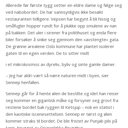
Allerede før første tygg setter en eldre dame og følge seg
ved nabobordet. De har sannsynligvis ikke besøkt
restauranten tidligere. Vepsen har begynt å bli hissig og
småfugler hopper rundt for å plukke opp smulene av nan
på bakken. Det uler i sirener fra politihuset og enda flere
biler forsøker å snike seg gjennom den «avstengte» gata.
De grønne arealene Oslo kommune har plantet isolerer
gaten til en egen verden. De to sitter midt
i et mikrokosmos av dyreliv, byliv og sinte gamle damer.
– Jeg har aldri vært så nære naturen midt i byen, sier
Sennep henfallen.
Sennep går for å hente ølen de bestilte og idet han reiser
seg kommer en gigantisk måke og forsyner seg grovt fra
restene bordet bak ryggen til Ketsjup – nok en statist i
den kaotiske iscenesettelsen. Sennep er tørst og ølen
kommer straks til bordet. De ble fristet av Punjab pils på
tapp, brygget av Grünerløkka Brygghus.