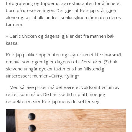
fotografering og tripper ut av restauranten for å finne et
bord på uteserveringen. Det gjør at Ketsjup står igjen
alene og ser at alle andre i senlunsjkøen får maten deres
før dem.
– Garlic Chicken og dagens! gjaller det fra mannen bak
kassa.
Ketsjup plukker opp maten og skyter inn et lite spørsmål
om hva som egentlig er dagens rett. Servitøren (?) bak
sleivene unngår øyekontakt mens han fullstendig
uinteressert mumler «Curry. Kylling».
– Med så lave priser må det være et voldsomt volum av
retter som må ut. De har ikke tid til pjatt, noe jeg
respekterer, sier Ketsjup mens de setter seg.