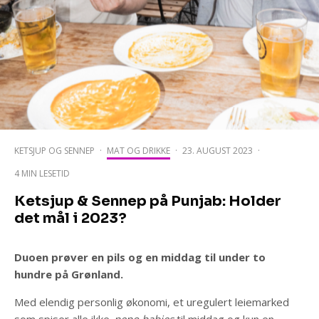
KETSJUP OG SENNEP
·
MAT OG DRIKKE
·
23. AUGUST 2023
·
4 MIN LESETID
Ketsjup & Sennep på Punjab: Holder
det mål i 2023?
Duoen prøver en pils og en middag til under to
hundre på Grønland.
Med elendig personlig økonomi, et uregulert leiemarked
som spiser alle ikke-
nepo babies
til middag og kun en