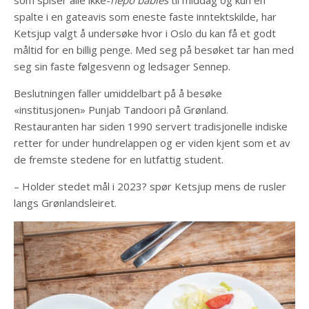
spalte i en gateavis som eneste faste inntektskilde, har
Ketsjup valgt å undersøke hvor i Oslo du kan få et godt
måltid for en billig penge. Med seg på besøket tar han med
seg sin faste følgesvenn og ledsager Sennep.
Beslutningen faller umiddelbart på å besøke
«institusjonen» Punjab Tandoori på Grønland.
Restauranten har siden 1990 servert tradisjonelle indiske
retter for under hundrelappen og er viden kjent som et av
de fremste stedene for en lutfattig student.
– Holder stedet mål i 2023? spør Ketsjup mens de rusler
langs Grønlandsleiret.