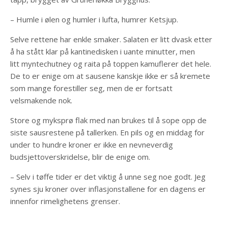
– Humle i ølen og humler i lufta, humrer Ketsjup.
Selve rettene har enkle smaker. Salaten er litt dvask etter
å ha stått klar på kantinedisken i uante minutter, men
litt myntechutney og raita på toppen kamuflerer det hele.
De to er enige om at sausene kanskje ikke er så kremete
som mange forestiller seg, men de er fortsatt
velsmakende nok.
Store og myksprø flak med nan brukes til å sope opp de
siste sausrestene på tallerken. En pils og en middag for
under to hundre kroner er ikke en nevneverdig
budsjettoverskridelse, blir de enige om.
– Selv i tøffe tider er det viktig å unne seg noe godt. Jeg
synes sju kroner over inflasjonstallene for en dagens er
innenfor rimelighetens grenser.