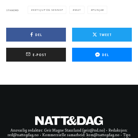
KETSJUP OG SENNEP
MAT
PUNJAB
STIKKORD
DEL
TWEET
E-POST
DEL
Ansvarlig redaktør: Geir Magne Staurland (geir@nd.no) • Redaksjon:
red@nattogdag.no • Kommersielle samarbeid: kom@nattogdag.no • Tips