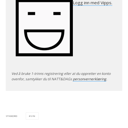
Logg inn med Vipps.
Ved å bruke 1-trinns registrering eller at du oppretter en konto
ovenfor, samtykker du til NATT&DAGs
personvernerklæring
.
VIN
STIKKORD