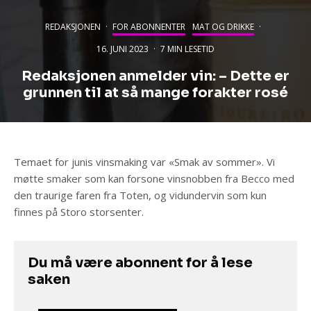
REDAKSJONEN
·
FOR ABONNENTER
MAT OG DRIKKE
·
16. JUNI 2023
·
7 MIN LESETID
Redaksjonen anmelder vin: – Dette er
grunnen til at så mange forakter rosé
Temaet for junis vinsmaking var «Smak av sommer». Vi
møtte smaker som kan forsone vinsnobben fra Becco med
den traurige faren fra Toten, og vidundervin som kun
finnes på Storo storsenter.
Du må være abonnent for å lese
saken