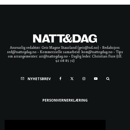
Ansvarlig redaktør: Geir Magne Staurland (geir@nd.no) • Redaksjon:
red@nattogdag.no • Kommersielle samarbeid: kom@nattogdag.no • Tips
om arrangementer: arr@nattogdag.no • Daglig leder: Christian Fure (tlf.
92 08 85 72)
NYHETSBREV
PERSONVERNERKLÆRING
Ta meg til toppen