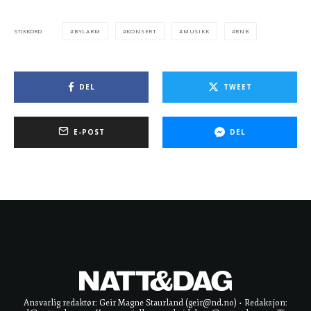
BYLARM
KONSERT
MUSIKK
RNB
STIKKORD
DEL
TWEET
E-POST
DEL
Ansvarlig redaktør: Geir Magne Staurland (geir@nd.no) • Redaksjon: