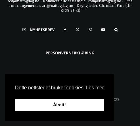
red@nattogdag.no • Kommersielle samarbeid: kom@nattogdag.no • Tips
om arrangementer: arr@nattogdag.no • Daglig leder: Christian Fure (tlf.
92 08 85 72)
NYHETSBREV
PERSONVERNERKLÆRING
Ta meg til toppen
Dette nettstedet bruker cookies.
Les mer
Alle rettigheter reservert • Copyright © Natt & Dag 2023
Ålreit!