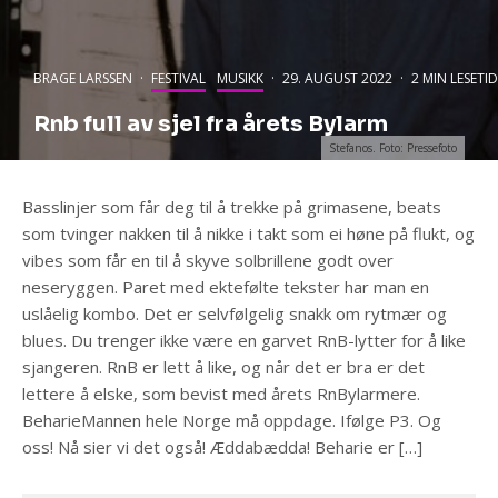
BRAGE LARSSEN
·
FESTIVAL
MUSIKK
·
29. AUGUST 2022
·
2 MIN LESETID
Rnb full av sjel fra årets Bylarm
Stefanos. Foto: Pressefoto
Basslinjer som får deg til å trekke på grimasene, beats
som tvinger nakken til å nikke i takt som ei høne på flukt, og
vibes som får en til å skyve solbrillene godt over
neseryggen. Paret med ektefølte tekster har man en
uslåelig kombo. Det er selvfølgelig snakk om rytmær og
blues. Du trenger ikke være en garvet RnB-lytter for å like
sjangeren. RnB er lett å like, og når det er bra er det
lettere å elske, som bevist med årets RnBylarmere.
BeharieMannen hele Norge må oppdage. Ifølge P3. Og
oss! Nå sier vi det også! Æddabædda! Beharie er […]