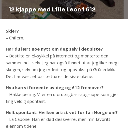
12 kjappe med Lille Leon i 612
Skjer?
– Chillern.
Har du lært noe nytt om deg selv i det siste?
– Bestilte en el-sykkel på internett og monterte den
sammen helt selv. Jeg har også funnet ut at jeg liker meg i
skogen, selv om jeg er født og oppvokst på Grünerløkka.
Det har vært et par teltturer de siste ukene.
Hva kan vi forvente av deg og 612 fremover?
– Hakke peiling. Vi er en uforutsigbar rapgruppe som gjør
ting veldig spontant.
Helt spontant: Hvilken artist vet for få i Norge om?
– La Capone. Han er død dessverre, men min favoritt
gjennom tidene.