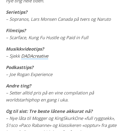
nye ting hele tiden.
Serietips?
– Sopranos, Lars Monsen Canada på tvers og Naruto
Filmtips?
– Scarface, Kung Fu Hustle og Paid in Full
Musikkvideotips?
– Sjekk
DADAcreative
Podkasttips?
– Joe Rogan Experience
Andre ting?
– Setter alltid pris på en vine compilation på
worldstarhiphop en gang i uka.
Og til sist: Tre beste låtene akkurat nå?
– Nye låta til Mogger og KingSkurkOne «full ryggsekk»,
S1sco «Paco Rabanne» og klassikeren «opptur» fra gate