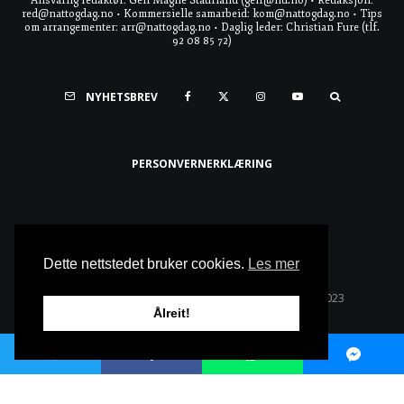
Ansvarlig redaktør: Geir Magne Staurland (geir@nd.no) • Redaksjon:
red@nattogdag.no • Kommersielle samarbeid: kom@nattogdag.no • Tips
om arrangementer: arr@nattogdag.no • Daglig leder: Christian Fure (tlf.
92 08 85 72)
NYHETSBREV
PERSONVERNERKLÆRING
Ta meg til toppen
Dette nettstedet bruker cookies.
Les mer
Alle rettigheter reservert • Copyright © Natt & Dag 2023
Ålreit!