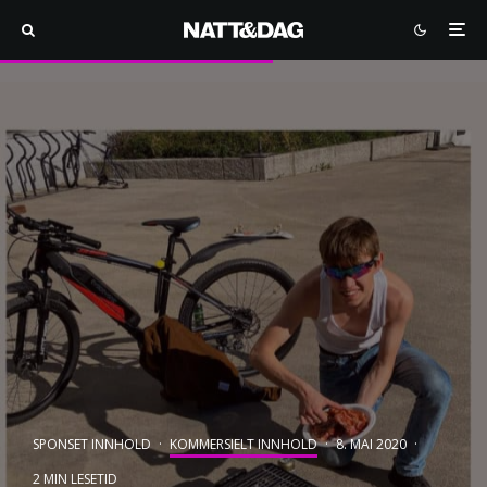
SPONSET INNHOLD
·
KOMMERSIELT INNHOLD
·
8. MAI 2020
·
2 MIN LESETID