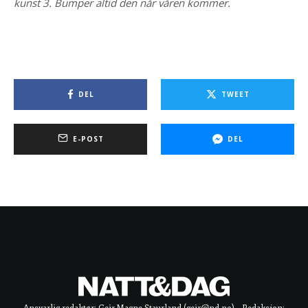
kunst 3. Bumper altid den når våren kommer.
DEL
TWEET
E-POST
DEL