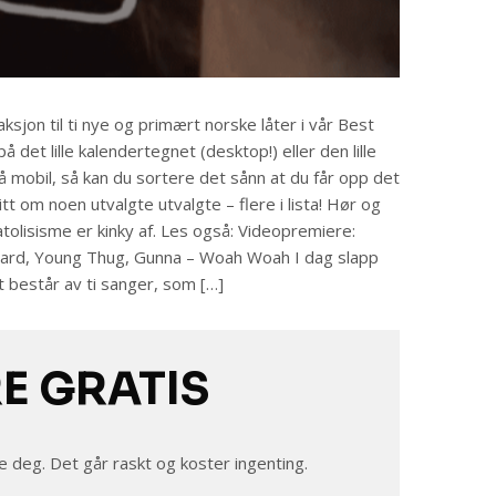
jon til ti nye og primært norske låter i vår Best
å det lille kalendertegnet (desktop!) eller den lille
 mobil, så kan du sortere det sånn at du får opp det
 litt om noen utvalgte utvalgte – flere i lista! Hør og
Katolisisme er kinky af. Les også: Videopremiere:
ustard, Young Thug, Gunna – Woah Woah I dag slapp
 består av ti sanger, som […]
RE GRATIS
e deg. Det går raskt og koster ingenting.