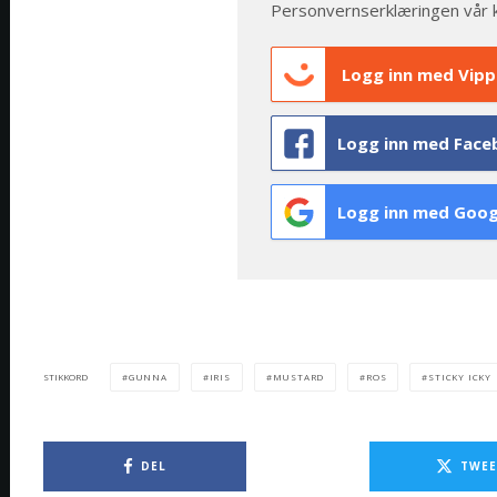
Personvernserklæringen vår 
Logg inn med Vipp
Logg inn med Face
Logg inn med Goog
GUNNA
IRIS
MUSTARD
ROS
STICKY ICKY
STIKKORD
DEL
TWEE