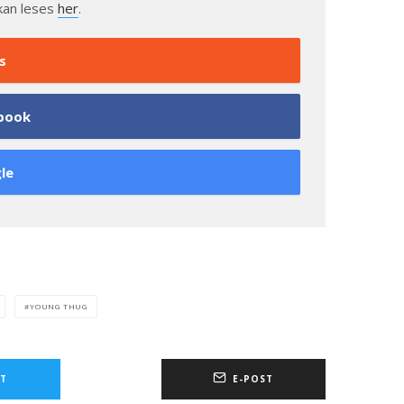
kan leses
her
.
s
book
le
YOUNG THUG
T
E-POST