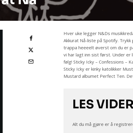
Hver uke legger N&Ds musikkredaks
Akkurat Nå-liste på Spotify. Trykk p
trappa heeeelt øverst om du er på
vi har lagt inn sist først. Under er
følg! Sticky Icky – Confessions – 
Sticky Icky er kinky katolikker M
Mustard albumet Perfect Ten. Det
LES VIDE
Alt du må gjøre er å registrer