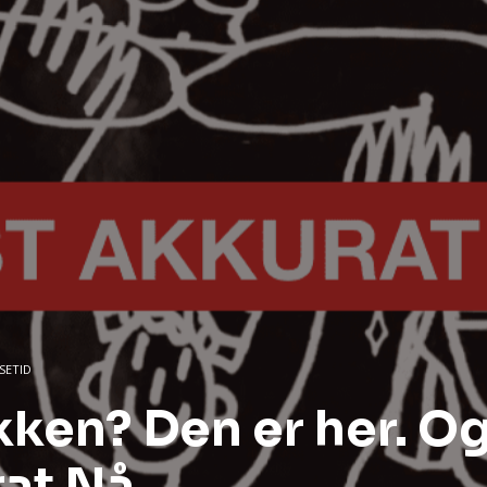
ESETID
kken? Den er her. O
rat Nå