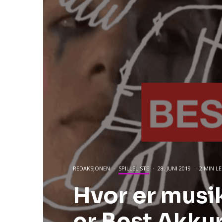
REDAKSJONEN
·
SPILLELISTE
·
28. JUNI 2019
·
2 MIN L
Hvor er musi
er Best Akku