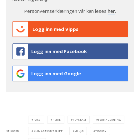
Personvernserklæringen vår kan leses
her
.
Logg inn med Vipps
Logg inn med Facebook
Logg inn med Google
FAKE
FERIE
FLYSKAM
FORFALSKNING
KLIMAGASSUTSLIPP
MILJØ
TOGKRY
STIKKORD