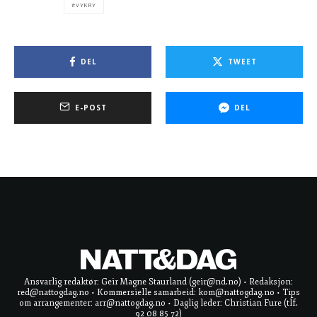
VYKRY
DEL
TWEET
E-POST
DEL
Ansvarlig redaktør: Geir Magne Staurland (geir@nd.no) • Redaksjon:
red@nattogdag.no • Kommersielle samarbeid: kom@nattogdag.no • Tips
om arrangementer: arr@nattogdag.no • Daglig leder: Christian Fure (tlf.
92 08 85 72)