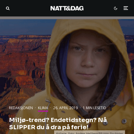
REDAKSJONEN
·
KLIMA
·
26. APRIL 2019
·
1 MIN LESETID
Miljø-trend? Endetidstegn? Nå
SLIPPER du å dra på ferie!
Kollasje. Foto: Anders Hellberg/Murray Foubister