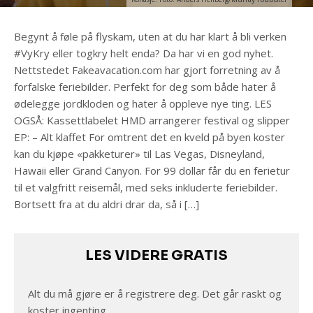
Begynt å føle på flyskam, uten at du har klart å bli verken
#VyKry eller togkry helt enda? Da har vi en god nyhet.
Nettstedet Fakeavacation.com har gjort forretning av å
forfalske feriebilder. Perfekt for deg som både hater å
ødelegge jordkloden og hater å oppleve nye ting. LES
OGSÅ: Kassettlabelet HMD arrangerer festival og slipper
EP: – Alt klaffet For omtrent det en kveld på byen koster
kan du kjøpe «pakketurer» til Las Vegas, Disneyland,
Hawaii eller Grand Canyon. For 99 dollar får du en ferietur
til et valgfritt reisemål, med seks inkluderte feriebilder.
Bortsett fra at du aldri drar da, så i […]
LES VIDERE GRATIS
Alt du må gjøre er å registrere deg. Det går raskt og
koster ingenting.