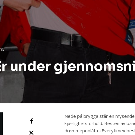
TID
 Er under gjennomsni
Nede på brygga står en mysende 
kjærlighetsforhold. Resten av ba
drømmepoplåta «Everytime» beskri