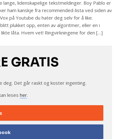
de lange, lidenskapelige tekstmeldinger. Boy Pablo er
ker ham kanskje fra recommended-lista ved siden av
Vox på Youtube du hater deg selv for å like.
litt plukket opp, enten av algoritmer, eller en i
likte låta. Hvem vet! Ringvirkningene for den […]
RE GRATIS
e deg. Det går raskt og koster ingenting.
kan leses
her
.
s
book