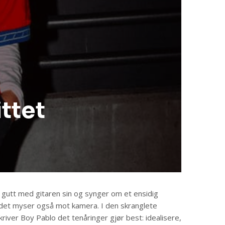
ttet
gutt med gitaren sin og synger om et ensidig
ndet myser også mot kamera. I den skranglete
ver Boy Pablo det tenåringer gjør best: idealisere,