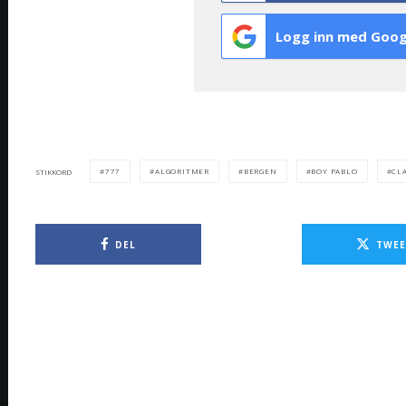
Logg inn med Goog
777
ALGORITMER
BERGEN
BOY PABLO
CL
STIKKORD
DEL
TWEE