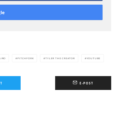
le
AIRO
PITCHFORK
TYLER THE CREATOR
YOUTUBE
T
E-POST