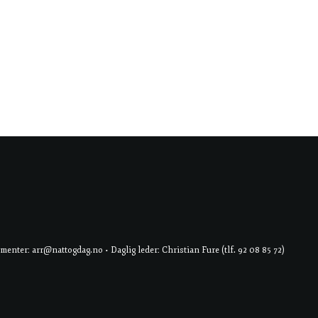
er: arr@nattogdag.no • Daglig leder: Christian Fure (tlf. 92 08 85 72)