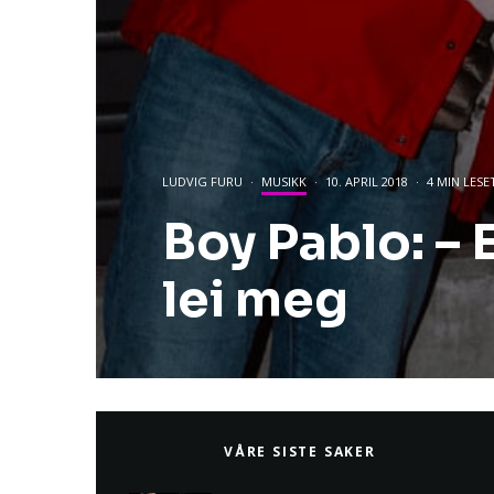
LUDVIG FURU
·
MUSIKK
·
10. APRIL 2018
·
4 MIN LESE
Boy Pablo: –
lei meg
VÅRE SISTE SAKER