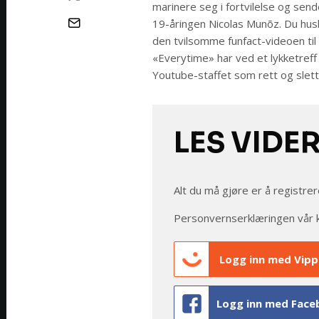
marinere seg i fortvilelse og sen
19-åringen Nicolas Munõz. Du hus
den tvilsomme funfact-videoen til 
«Everytime» har ved et lykketreff b
Youtube-staffet som rett og slett 
LES VIDE
Alt du må gjøre er å registrer
Personvernserklæringen vår 
Logg inn med Vipp
Logg inn med Face