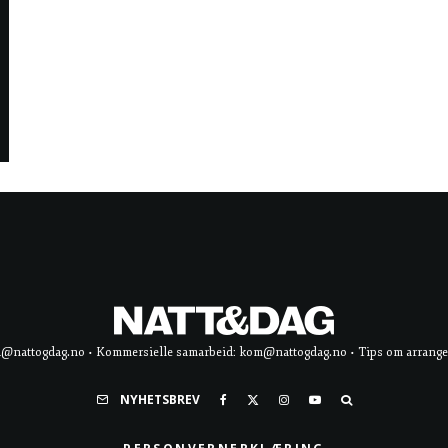
d@nattogdag.no • Kommersielle samarbeid: kom@nattogdag.no • Tips om arrangement
NYHETSBREV