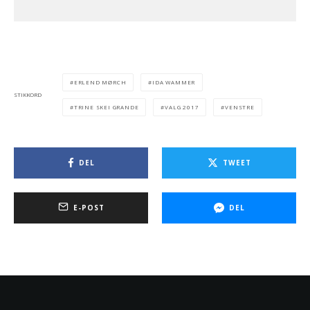
ERLEND MØRCH
IDA WAMMER
STIKKORD
TRINE SKEI GRANDE
VALG 2017
VENSTRE
DEL
TWEET
E-POST
DEL