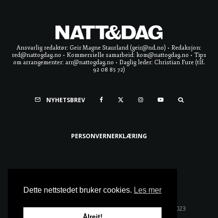
Ansvarlig redaktør: Geir Magne Staurland (geir@nd.no) • Redaksjon:
red@nattogdag.no • Kommersielle samarbeid: kom@nattogdag.no • Tips
om arrangementer: arr@nattogdag.no • Daglig leder: Christian Fure (tlf.
92 08 85 72)
NYHETSBREV
PERSONVERNERKLÆRING
Ta meg til toppen
Dette nettstedet bruker cookies.
Les mer
Alle rettigheter reservert • Copyright © Natt & Dag 2023
Ålreit!