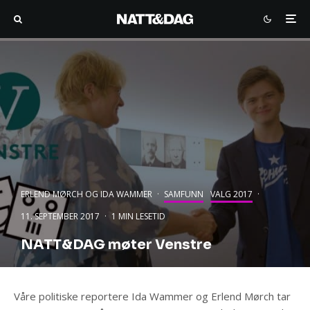
ERLEND MØRCH
OG
IDA WAMMER
·
SAMFUNN
VALG 2017
·
11. SEPTEMBER 2017
·
1 MIN LESETID
NATT&DAG møter Venstre
Våre politiske reportere Ida Wammer og Erlend Mørch tar