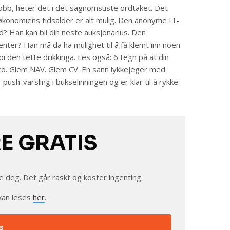
obb, heter det i det sagnomsuste ordtaket. Det
søkonomiens tidsalder er alt mulig. Den anonyme IT-
d? Han kan bli din neste auksjonarius. Den
nter? Han må da ha mulighet til å få klemt inn noen
 den tette drikkinga. Les også: 6 tegn på at din
o. Glem NAV. Glem CV. En sann lykkejeger med
push-varsling i bukselinningen og er klar til å rykke
RE GRATIS
e deg. Det går raskt og koster ingenting.
kan leses
her
.
s