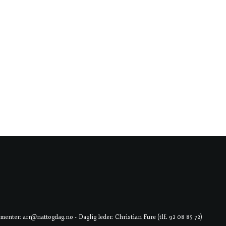
er: arr@nattogdag.no • Daglig leder: Christian Fure (tlf. 92 08 85 72)