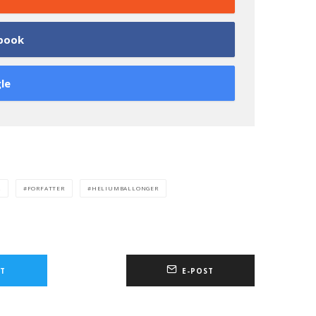
book
le
R
FORFATTER
HELIUMBALLONGER
T
E-POST