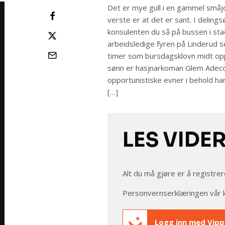
Det er mye gull i en gammel småj
verste er at det er sant. I deling
konsulenten du så på bussen i sta
arbeidsledige fyren på Linderud se
timer som bursdagsklovn midt oppi
sønn er hasjnarkoman Glem Adecc
opportunistiske evner i behold har 
[…]
LES VIDE
Alt du må gjøre er å registrer
Personvernserklæringen vår 
Logg inn med Vipp