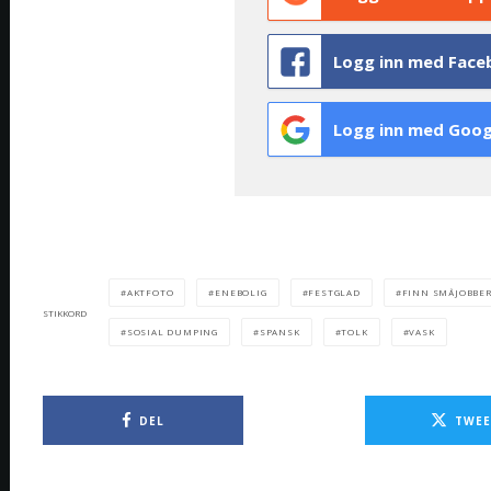
Logg inn med Face
Logg inn med Goog
AKTFOTO
ENEBOLIG
FESTGLAD
FINN SMÅJOBBE
STIKKORD
SOSIAL DUMPING
SPANSK
TOLK
VASK
DEL
TWEE