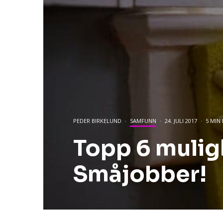
PEDER BIRKELUND
·
SAMFUNN
·
24. JULI 2017
·
5 MIN 
Topp 6 mulig
Småjobber!