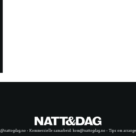
d@nattogdag.no • Kommersielle samarbeid: kom@nattogdag.no • Tips om arrangement