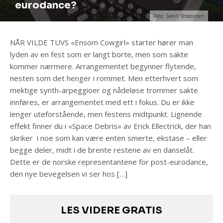
eurodance?
Foto: Svein Strømmen
NÅR VILDE TUVS «Ensom Cowgirl» starter hører man
lyden av en fest som er langt borte, men som sakte
kommer nærmere. Arrangementet begynner flytende,
nesten som det henger i rommet. Men etterhvert som
mektige synth-arpeggioer og nådeløse trommer sakte
innføres, er arrangementet med ett i fokus. Du er ikke
lenger uteforstående, men festens midtpunkt. Lignende
effekt finner du i «Space Debris» av Erick Ellectrick, der han
skriker i noe som kan være enten smerte, ekstase – eller
begge deler, midt i de brente restene av en danselåt.
Dette er de norske representantene for post-eurodance,
den nye bevegelsen vi ser hos […]
LES VIDERE GRATIS