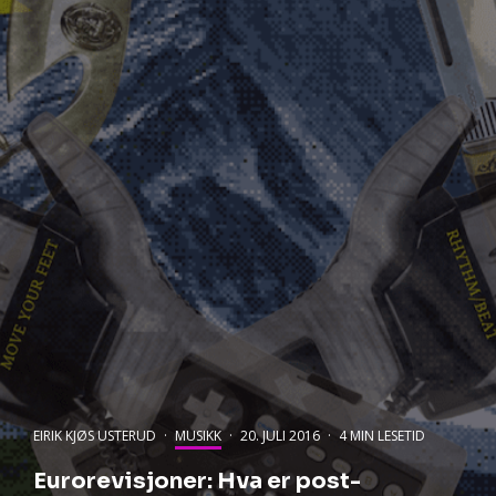
EIRIK KJØS USTERUD
·
MUSIKK
·
20. JULI 2016
·
4 MIN LESETID
Eurorevisjoner: Hva er post-