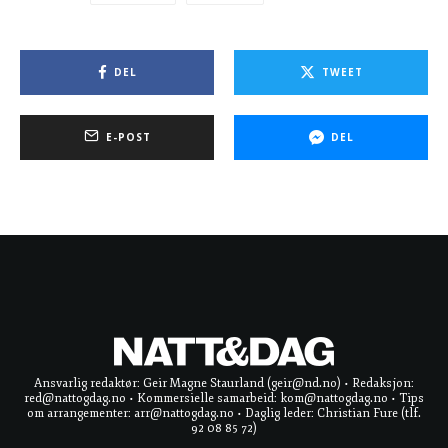
DEL
TWEET
E-POST
DEL
Ansvarlig redaktør: Geir Magne Staurland (geir@nd.no) • Redaksjon:
red@nattogdag.no • Kommersielle samarbeid: kom@nattogdag.no • Tips
om arrangementer: arr@nattogdag.no • Daglig leder: Christian Fure (tlf.
92 08 85 72)