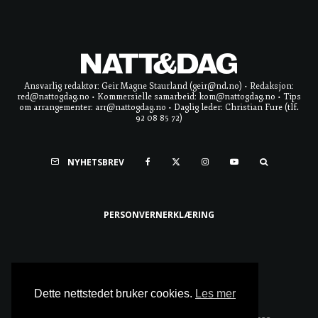
Ansvarlig redaktør: Geir Magne Staurland (geir@nd.no) • Redaksjon:
red@nattogdag.no • Kommersielle samarbeid: kom@nattogdag.no • Tips
om arrangementer: arr@nattogdag.no • Daglig leder: Christian Fure (tlf.
92 08 85 72)
NYHETSBREV
PERSONVERNERKLÆRING
Ta meg til toppen
Dette nettstedet bruker cookies.
Les mer