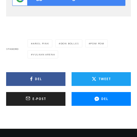
ARIEL PINK
DON BOLLES
POM POM
STIKKORD
VULKAN ARENA
DEL
TWEET
E-POST
DEL