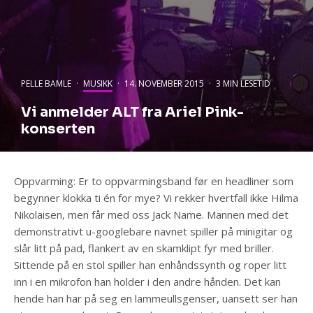
PELLE BAMLE
·
MUSIKK
·
14. NOVEMBER 2015
·
3 MIN LESETID
Vi anmelder ALT fra Ariel Pink-
konserten
Oppvarming: Er to oppvarmingsband før en headliner som
begynner klokka ti én for mye? Vi rekker hvertfall ikke Hilma
Nikolaisen, men får med oss Jack Name. Mannen med det
demonstrativt u-googlebare navnet spiller på minigitar og
slår litt på pad, flankert av en skamklipt fyr med briller.
Sittende på en stol spiller han enhåndssynth og roper litt
inn i en mikrofon han holder i den andre hånden. Det kan
hende han har på seg en lammeullsgenser, uansett ser han