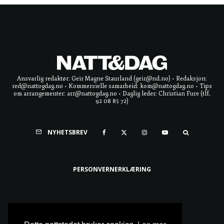
Ansvarlig redaktør: Geir Magne Staurland (geir@nd.no) • Redaksjon:
red@nattogdag.no • Kommersielle samarbeid: kom@nattogdag.no • Tips
om arrangementer: arr@nattogdag.no • Daglig leder: Christian Fure (tlf.
92 08 85 72)
NYHETSBREV
PERSONVERNERKLÆRING
Ta meg til toppen