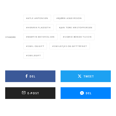
ATLE ANTONSEN
BJØRN ASGEIRSSON
HENRIK FLADSETH
JAN TORE KRISTOFFERSEN
MARTIN BEYER OLSEN
SIGRID BONDE TUSVIK
STIKKORD
SMIL OG GIFT
SMILEFJES OG GIFTTRYNET
SMILEGIFT
DEL
TWEET
E-POST
DEL