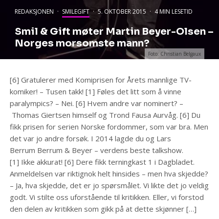
REDAKSJONEN
·
SMILEGIFT
·
5. OKTOBER 2015
·
4 MIN LESETID
Smil & Gift møter Martin Beyer-Olsen –
Norges morsomste mann?
Foto: Christian Belgaux
[6] Gratulerer med Komiprisen for Årets mannlige TV-
komiker! – Tusen takk! [1] Føles det litt som å vinne
paralympics? – Nei. [6] Hvem andre var nominert? –
Thomas Giertsen himself og Trond Fausa Aurvåg. [6] Du
fikk prisen for serien Norske fordommer, som var bra. Men
det var jo andre forsøk. I 2014 lagde du og Lars
Berrum Berrum & Beyer – verdens beste talkshow.
[1] Ikke akkurat! [6] Dere fikk terningkast 1 i Dagbladet.
Anmeldelsen var riktignok helt hinsides – men hva skjedde?
– Ja, hva skjedde, det er jo spørsmålet. Vi likte det jo veldig
godt. Vi stilte oss uforstående til kritikken. Eller, vi forstod
den delen av kritikken som gikk på at dette skjønner […]