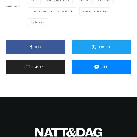
BIL
DOKUMENTAR
FILM
INTERVJU
STIKKORD
INTO THE CLOUDS WE GAZE
MARTIN DUSEK
RÅNERE
DEL
TWEET
E-POST
DEL