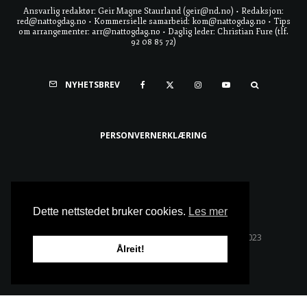
Ansvarlig redaktør: Geir Magne Staurland (geir@nd.no) • Redaksjon:
red@nattogdag.no • Kommersielle samarbeid: kom@nattogdag.no • Tips
om arrangementer: arr@nattogdag.no • Daglig leder: Christian Fure (tlf.
92 08 85 72)
NYHETSBREV
PERSONVERNERKLÆRING
Ta meg til toppen
Dette nettstedet bruker cookies.
Les mer
Alle rettigheter reservert • Copyright © Natt & Dag 2023
Ålreit!