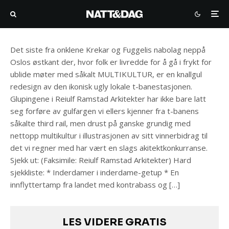
redesignes
Det siste fra onklene Krekar og Fuggelis nabolag neppå
Oslos østkant der, hvor folk er livredde for å gå i frykt for
ublide møter med såkalt MULTIKULTUR, er en knallgul
redesign av den ikonisk ugly lokale t-banestasjonen.
Glupingene i Reiulf Ramstad Arkitekter har ikke bare latt
seg forføre av gulfargen vi ellers kjenner fra t-banens
såkalte third rail, men drust på ganske grundig med
nettopp multikultur i illustrasjonen av sitt vinnerbidrag til
det vi regner med har vært en slags akitektkonkurranse.
Sjekk ut: (Faksimile: Reiulf Ramstad Arkitekter) Hard
sjekkliste: * Inderdamer i inderdame-getup * En
innflyttertamp fra landet med kontrabass og […]
LES VIDERE GRATIS