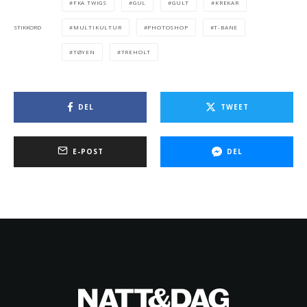
FKA TWIGS
GUL
GULT
KREKAR
MULTIKULTUR
PHOTOSHOP
T-BANE
STIKKORD
TØYEN
TREHOLT
DEL
TWEET
E-POST
DEL