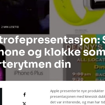
2 MIN LESETID
trofepresentasjon: 
Phone og klokke so
rterytmen din
Apple presenterte nye produkter 
presentasjonen med kinesisk dubb
det var irriterende, og man har ti