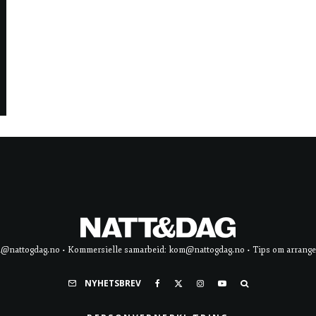
d@nattogdag.no • Kommersielle samarbeid: kom@nattogdag.no • Tips om arrangement
NYHETSBREV