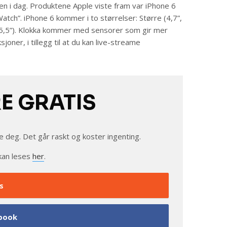
rken i dag. Produktene Apple viste fram var iPhone 6
Watch”. iPhone 6 kommer i to størrelser: Større (4,7”,
(5,5”). Klokka kommer med sensorer som gir mer
joner, i tillegg til at du kan live-streame
RE GRATIS
e deg. Det går raskt og koster ingenting.
kan leses
her
.
s
book