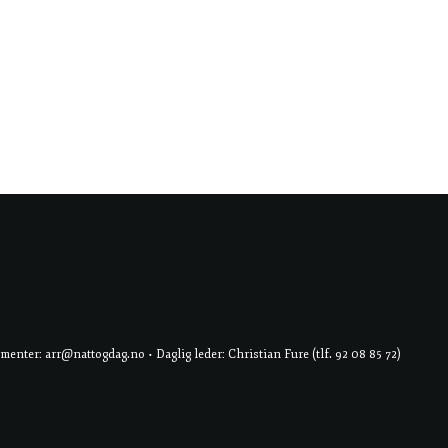
er: arr@nattogdag.no • Daglig leder: Christian Fure (tlf. 92 08 85 72)