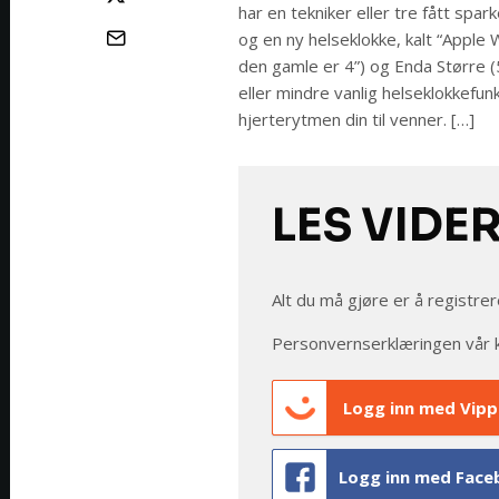
har en tekniker eller tre fått spa
og en ny helseklokke, kalt “Apple 
den gamle er 4”) og Enda Større 
eller mindre vanlig helseklokkefunks
hjerterytmen din til venner. […]
LES VIDE
Alt du må gjøre er å registrer
Personvernserklæringen vår 
Logg inn med Vipp
Logg inn med Face