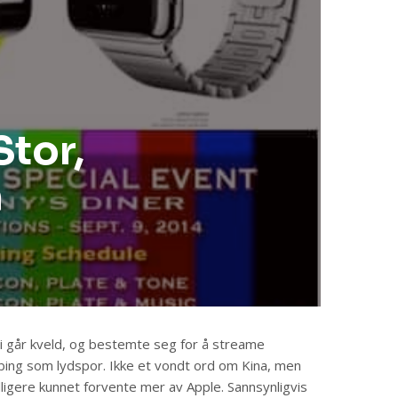
Stor,
m
i går kveld, og bestemte seg for å streame
ing som lydspor. Ikke et vondt ord om Kina, men
dligere kunnet forvente mer av Apple. Sannsynligvis