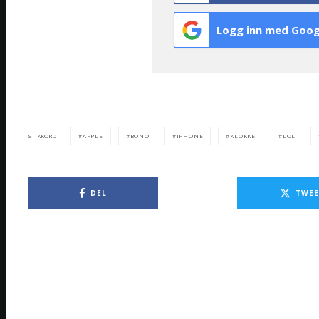
Logg inn med Goog
APPLE
BONO
IPHONE
KLOKKE
LOL
STIKKORD
DEL
TWEE