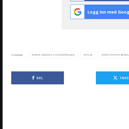
Logg inn med Goog
AMIR AMADEUS ASGHARNEJAD
FILM
KRISTOFFER BORGL
STIKKORD
DEL
TWEE