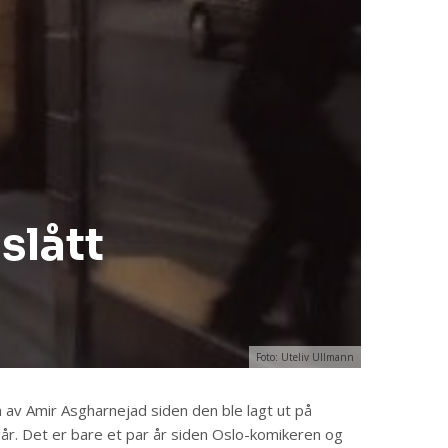
slått
Foto: Uteliv Ullmann
n av Amir Asgharnejad siden den ble lagt ut på
år. Det er bare et par år siden Oslo-komikeren og