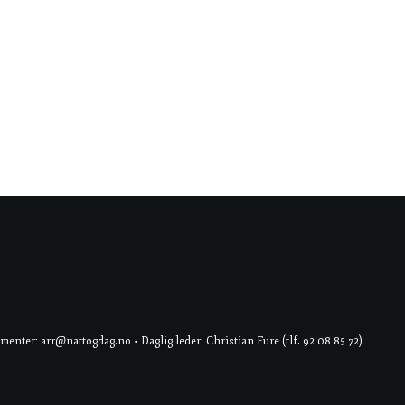
er: arr@nattogdag.no • Daglig leder: Christian Fure (tlf. 92 08 85 72)