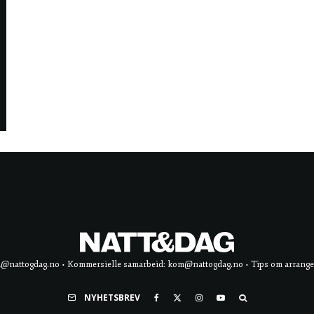
d@nattogdag.no • Kommersielle samarbeid: kom@nattogdag.no • Tips om arrangement
NYHETSBREV