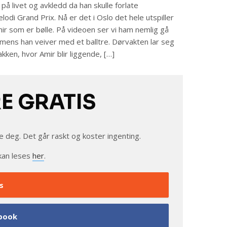
 på livet og avkledd da han skulle forlate
odi Grand Prix. Nå er det i Oslo det hele utspiller
r som er bølle. På videoen ser vi ham nemlig gå
 mens han veiver med et balltre. Dørvakten lar seg
kken, hvor Amir blir liggende, […]
RE GRATIS
e deg. Det går raskt og koster ingenting.
kan leses
her
.
s
book